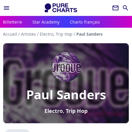
menu
newsletter
search
Billetterie
Star Academy
Charts français
Accueil
/
Artistes
/
Electro, Trip Hop
/
Paul Sanders
Paul Sanders
Electro, Trip Hop