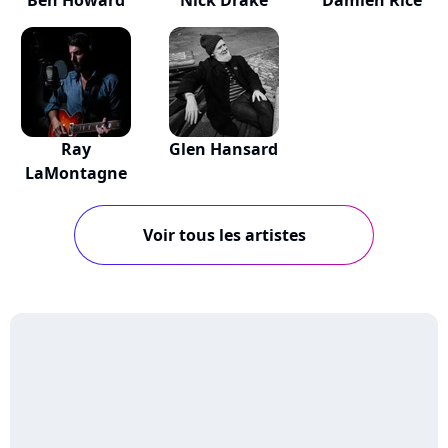
Ben Howard
Nick Drake
Damien Rice
Ray
Glen Hansard
LaMontagne
Voir tous les artistes