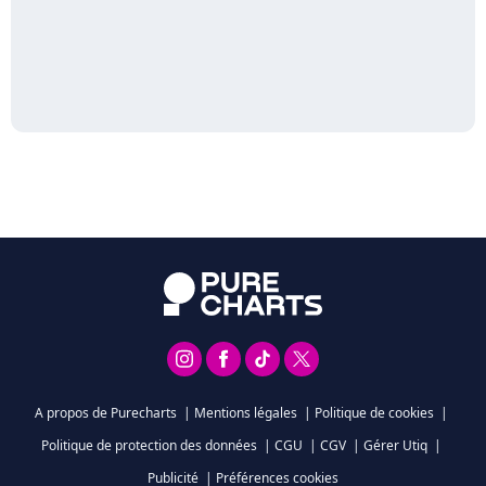
A propos de Purecharts
|
Mentions légales
|
Politique de cookies
|
Politique de protection des données
|
CGU
|
CGV
|
Gérer Utiq
|
Publicité
|
Préférences cookies