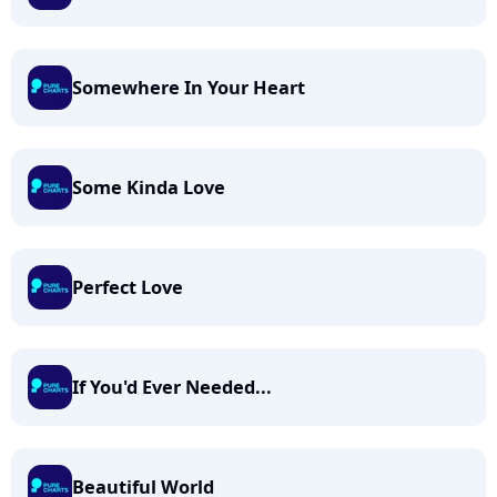
Somewhere In Your Heart
Some Kinda Love
Perfect Love
If You'd Ever Needed...
Beautiful World