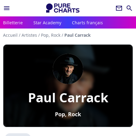
menu
newsletter
search
Billetterie
Star Academy
Charts français
Accueil
/
Artistes
/
Pop, Rock
/
Paul Carrack
Paul Carrack
Pop, Rock