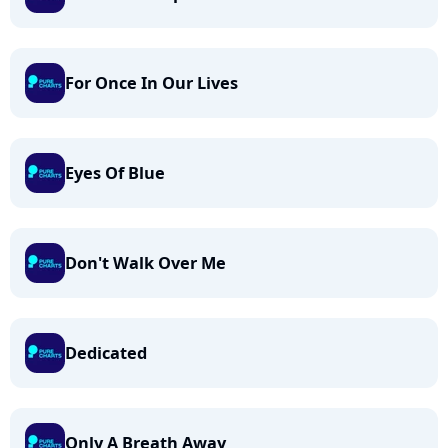
For Once In Our Lives
Eyes Of Blue
Don't Walk Over Me
Dedicated
Only A Breath Away