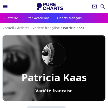
menu
newsletter
search
Billetterie
Star Academy
Charts français
Accueil
/
Artistes
/
Variété française
/
Patricia Kaas
Patricia Kaas
Variété française