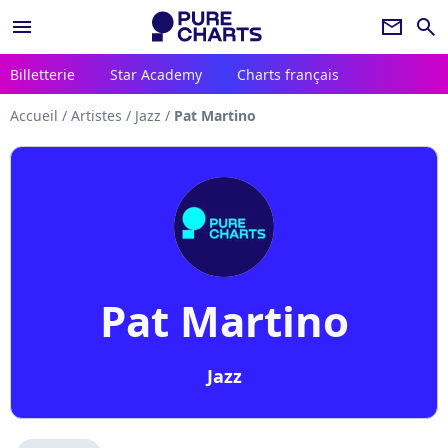
menu
newsletter
search
Billetterie
Star Academy
Charts français
Accueil
/
Artistes
/
Jazz
/
Pat Martino
Pat Martino
Jazz