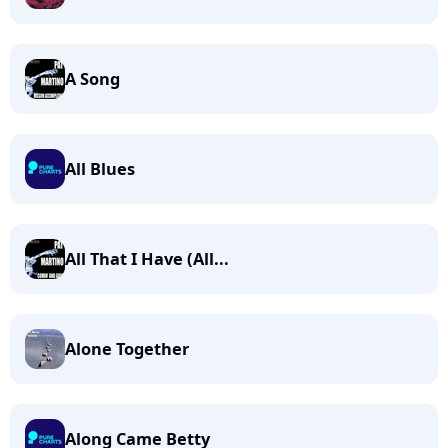
A Song
All Blues
All That I Have (All...
Alone Together
Along Came Betty