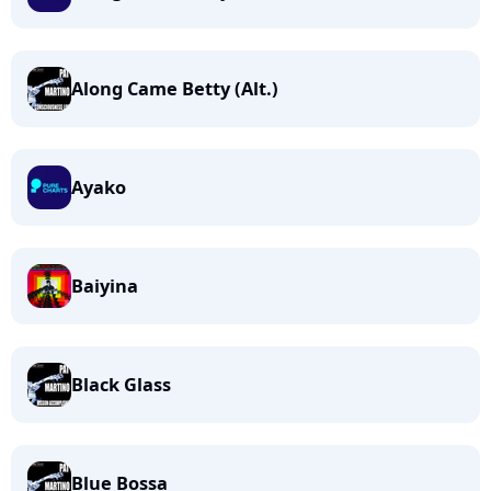
Along Came Betty (Alt.)
Ayako
Baiyina
Black Glass
Blue Bossa