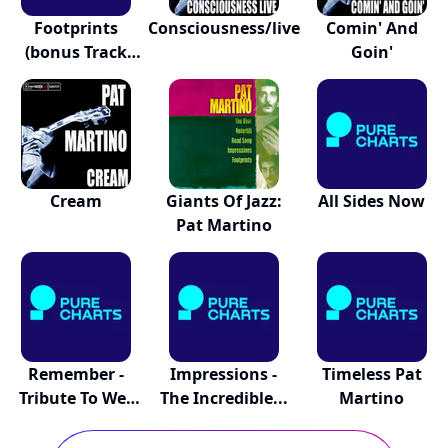
Footprints
Consciousness/live
Comin' And
(bonus Track
Goin'
Version)
Cream
Giants Of Jazz:
All Sides Now
Pat Martino
Remember -
Impressions -
Timeless Pat
Tribute To Wes
The Incredible...
Martino
Mont...