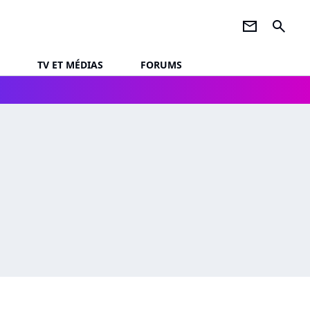
newsletter
search
TV ET MÉDIAS
FORUMS