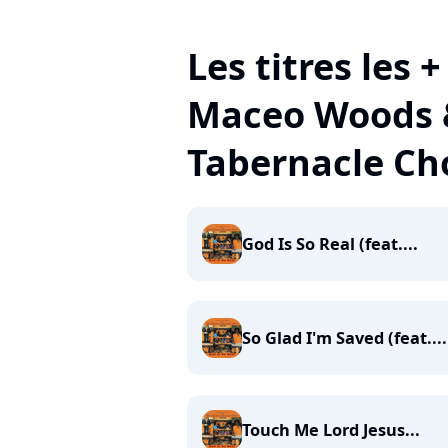
Les titres les 
Maceo Woods &
Tabernacle Ch
God Is So Real (feat....
So Glad I'm Saved (feat....
Touch Me Lord Jesus...