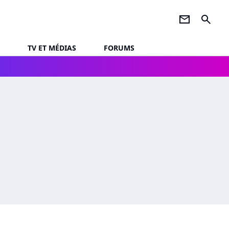
newsletter
search
TV ET MÉDIAS
FORUMS