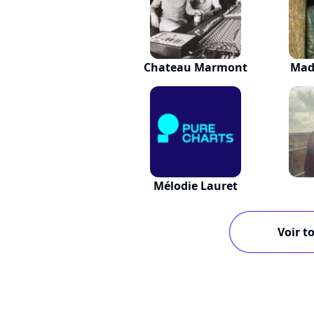
Chateau Marmont
Mad
Mélodie Lauret
Voir to