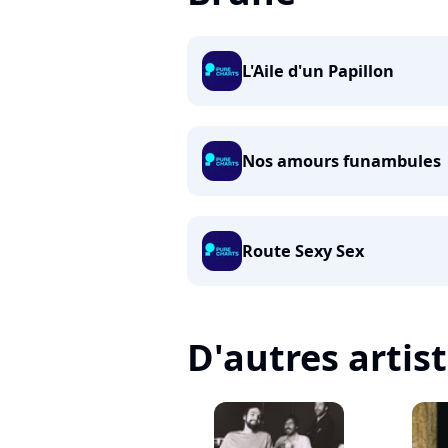
L'Aile d'un Papillon
Nos amours funambules
Route Sexy Sex
D'autres artis