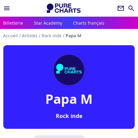
menu
newsletter
search
Billetterie
Star Academy
Charts français
Accueil
/
Artistes
/
Rock inde
/
Papa M
Papa M
Rock inde