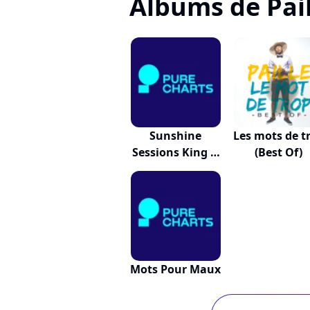
Albums de Pail
Sunshine
Les mots de t
Sessions King &
(Best Of)
Quee...
Mots Pour Maux