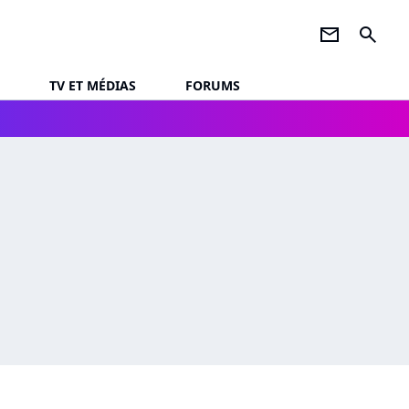
newsletter
search
TV ET MÉDIAS
FORUMS