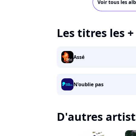
Voir tous les al
Les titres les +
Assé
N'oublie pas
D'autres artis