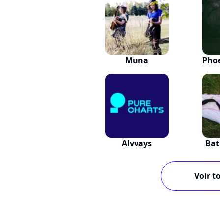
Muna
Phoe
Alvvays
Bat
Voir to