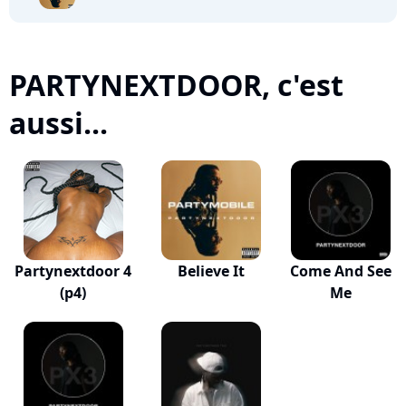
PARTYNEXTDOOR, c'est
aussi...
Partynextdoor 4
Believe It
Come And See
(p4)
Me