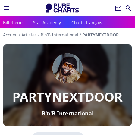
menu
newsletter
search
Billetterie
Star Academy
Charts français
Accueil
/
Artistes
/
R'n'B International
/
PARTYNEXTDOOR
PARTYNEXTDOOR
R'n'B International