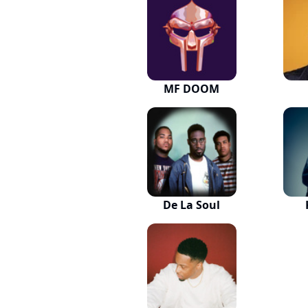
MF DOOM
De La Soul