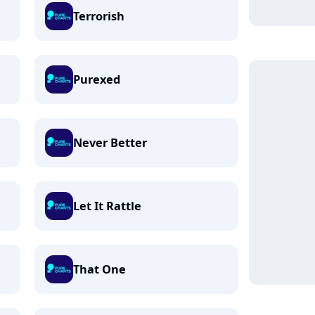
Terrorish
Purexed
Never Better
Let It Rattle
That One