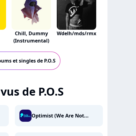
Chill, Dummy
Wdelh/mds/rmx
(Instrumental)
bums et singles de P.O.S
 vus de P.O.S
Optimist (We Are Not...