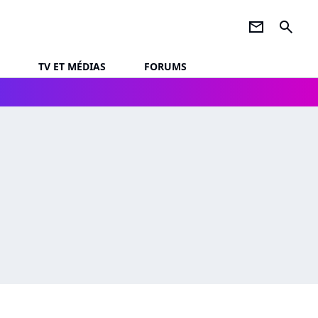
newsletter
search
TV ET MÉDIAS
FORUMS