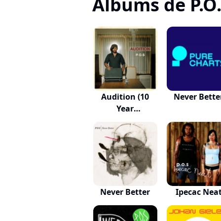
Albums de P.O
Audition (10
Never Bette
Year
Anniversary...
Never Better
Ipecac Nea