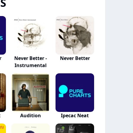
.S
r
Never Better -
Never Better
Instrumental
t
Audition
Ipecac Neat