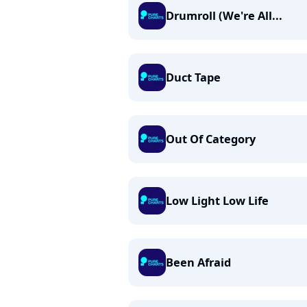
Drumroll (We're All...
Duct Tape
Out Of Category
Low Light Low Life
Been Afraid