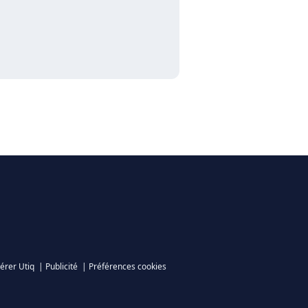
érer Utiq
|
Publicité
|
Préférences cookies