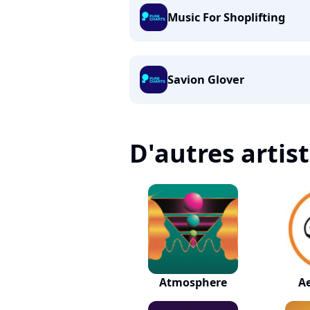
Music For Shoplifting
Savion Glover
D'autres artis
Atmosphere
A