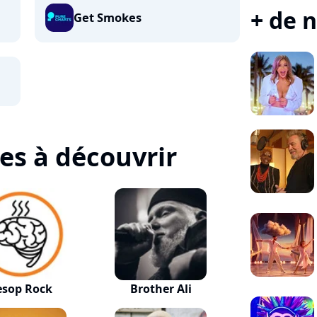
+ de n
Get Smokes
tes à découvrir
esop Rock
Brother Ali