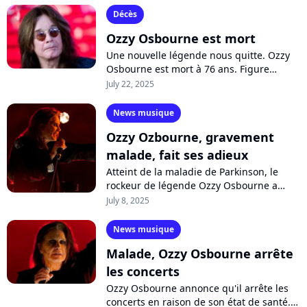
Décès
Ozzy Osbourne est mort
Une nouvelle légende nous quitte. Ozzy
Osbourne est mort à 76 ans. Figure
pionnière du heavy metal avec son
July 22, 2025
groupe Black Sabbath, le rockeur luttait
depuis...
News musique
Ozzy Ozbourne, gravement
malade, fait ses adieux
Atteint de la maladie de Parkinson, le
rockeur de légende Ozzy Osbourne a
délivré son tout dernier concert à
July 8, 2025
Birmingham devant des milliers de fans
et...
News musique
Malade, Ozzy Osbourne arrête
les concerts
Ozzy Osbourne annonce qu'il arrête les
concerts en raison de son état de santé.