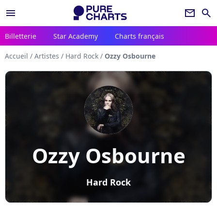
menu
newsletter
search
Billetterie
Star Academy
Charts français
Accueil
/
Artistes
/
Hard Rock
/
Ozzy Osbourne
Ozzy Osbourne
Hard Rock