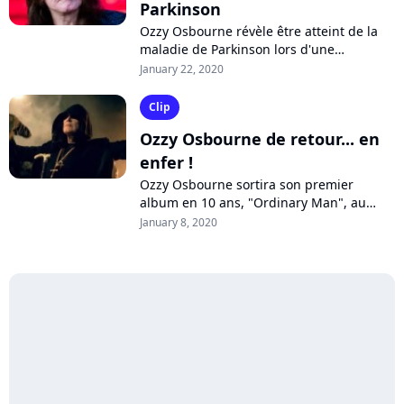
Parkinson
Ozzy Osbourne révèle être atteint de la
maladie de Parkinson lors d'une
interview. "Ça a été très difficile pour
January 22, 2020
nous tous" explique l'ancien leader de...
Clip
Ozzy Osbourne de retour... en
enfer !
Ozzy Osbourne sortira son premier
album en 10 ans, "Ordinary Man", au
cours de l'année. Après "Under The
January 8, 2020
Graveyard", la légende du metal sème le
chaos...