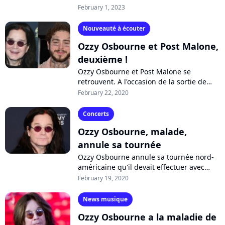
"Jamais je n'aurais imaginé que mes
February 1, 2023
années de tournées se termineraient...
Nouveauté à écouter
Ozzy Osbourne et Post Malone,
deuxième !
Ozzy Osbourne et Post Malone se
retrouvent. A l'occasion de la sortie de
l'album "Ordinary Man" du rockeur, les
February 22, 2020
deux stars dévoilent le morceau rock
"It's...
Concerts
Ozzy Osbourne, malade,
annule sa tournée
Ozzy Osbourne annule sa tournée nord-
américaine qu'il devait effectuer avec
Marilyn Manson. Atteint de la maladie de
February 19, 2020
Parkinson, le rockeur assure devoir...
News musique
Ozzy Osbourne a la maladie de