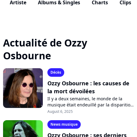
Artiste
Albums & Singles
Charts
Clips
Actualité de Ozzy
Osbourne
Décès
Ozzy Osbourne : les causes de
la mort dévoilées
Il y a deux semaines, le monde de la
musique était endeuillé par la disparition
d'Ozzy Osbourne. Les causes de la mort
August 6, 2025
de la légende du heavy metal viennent...
News musique
Ozzy Osbourne : ses derniers