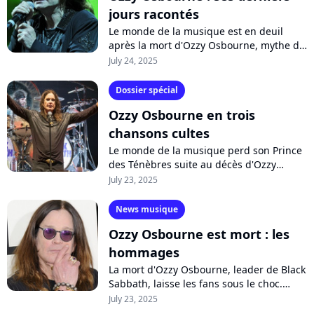
jours racontés
Le monde de la musique est en deuil
après la mort d'Ozzy Osbourne, mythe du
heavy metal, qui luttait depuis des
July 24, 2025
années contre la maladie de Parkinson....
Dossier spécial
Ozzy Osbourne en trois
chansons cultes
Le monde de la musique perd son Prince
des Ténèbres suite au décès d'Ozzy
Osbourne. De Black Sabbath à ses débuts
July 23, 2025
en solo, Purecharts revient sur les...
News musique
Ozzy Osbourne est mort : les
hommages
La mort d'Ozzy Osbourne, leader de Black
Sabbath, laisse les fans sous le choc.
D'Elton John à Lady Gaga en passant par
July 23, 2025
les groupes AC/DC, Aerosmith et...