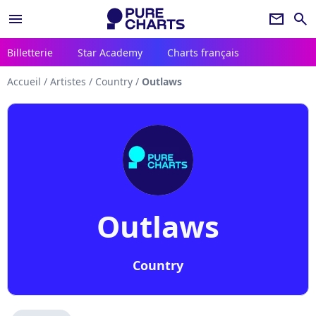
menu
newsletter
search
Billetterie
Star Academy
Charts français
Accueil
/
Artistes
/
Country
/
Outlaws
Outlaws
Country