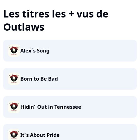
Les titres les + vus de
Outlaws
Alex´s Song
Born to Be Bad
Hidin´ Out in Tennessee
It´s About Pride