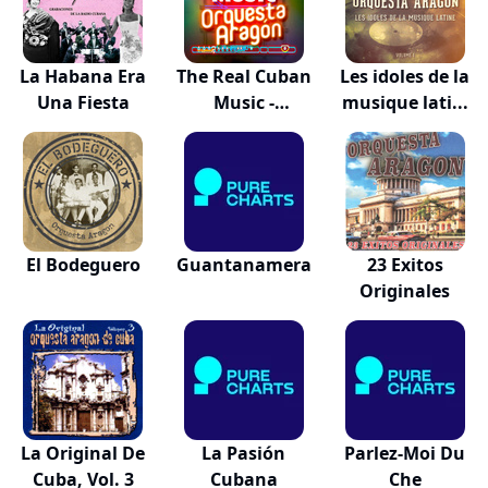
La Habana Era
The Real Cuban
Les idoles de la
Una Fiesta
Music -
musique lati...
Orques...
El Bodeguero
Guantanamera
23 Exitos
Originales
La Original De
La Pasión
Parlez-Moi Du
Cuba, Vol. 3
Cubana
Che