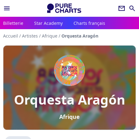
menu
newsletter
search
Billetterie
Star Academy
Charts français
Accueil
/
Artistes
/
Afrique
/
Orquesta Aragón
Orquesta Aragón
Afrique