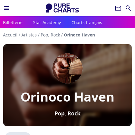
menu
newsletter
search
Billetterie
Star Academy
Charts français
Accueil
/
Artistes
/
Pop, Rock
/
Orinoco Haven
Orinoco Haven
Pop, Rock