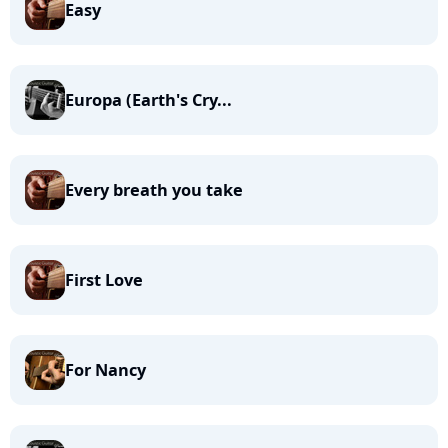
Easy
Europa (Earth's Cry...
Every breath you take
First Love
For Nancy