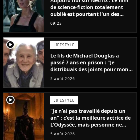
Aujourd'hui sur Netflix : ce film
de science-fiction totalement
oublié est pourtant l'un des
meilleurs des années 2010
09:23
player2
LIFESTYLE
Le fils de Michael Douglas a
passé 7 ans en prison : "Je
distribuais des joints pour mon
père"
5 août 2026
player2
LIFESTYLE
"Je n'ai pas travaillé depuis un
an" : c'est la meilleure actrice de
L'Odyssée, mais personne ne
veut lui donner de rôle au
5 août 2026
cinéma