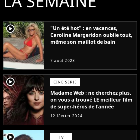
LA SEMAINE
player2
"Un été hot" : en vacances,
Caroline Margeridon oublie tout,
même son maillot de bain
7 août 2023
player2
CINÉ SÉRIE
Madame Web : ne cherchez plus,
on vous a trouvé LE meilleur film
de super-héros de l'année
12 février 2024
player2
TV