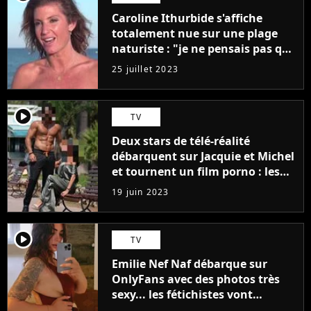
Caroline Ithurbide s'affiche
totalement nue sur une plage
naturiste : "je ne pensais pas que
j'arriverais à le faire..."
25 juillet 2023
player2
TV
Deux stars de télé-réalité
débarquent sur Jacquie et Michel
et tournent un film porno : les
premières images du tournage
19 juin 2023
(exclu)
player2
TV
Emilie Nef Naf débarque sur
OnlyFans avec des photos très
sexy... les fétichistes vont
prendre leur pied !