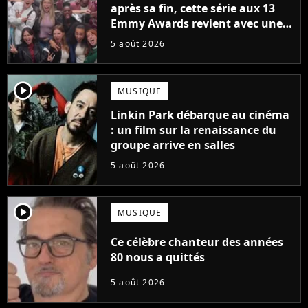
après sa fin, cette série aux 13
Emmy Awards revient avec une
suite... totalement différente
5 août 2026
player2
MUSIQUE
Linkin Park débarque au cinéma
: un film sur la renaissance du
groupe arrive en salles
5 août 2026
player2
MUSIQUE
Ce célèbre chanteur des années
80 nous a quittés
5 août 2026