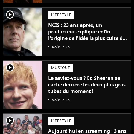
player2
LIFESTYLE
NCIS : 23 ans après, un
producteur explique enfin
l'origine de l'idée la plus culte de
la série (et on ne parle pas du
5 août 2026
bateau)
player2
MUSIQUE
Le saviez-vous ? Ed Sheeran se
cache derrière les deux plus gros
tubes du moment !
5 août 2026
player2
LIFESTYLE
Aujourd'hui en streaming : 3 ans