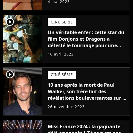
4 mai 2023
player2
CINÉ SÉRIE
Un véritable enfer : cette star du
film Donjons et Dragons a
détesté le tournage pour une
raison très spéciale
16 avril 2023
player2
CINÉ SÉRIE
10 ans après la mort de Paul
Walker, son frère fait des
révélations bouleversantes sur la
réaction des acteurs de Fast and
26 novembre 2023
Furious
Miss France 2024 : la gagnante