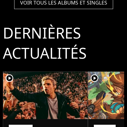
VOIR TOUS LES ALBUMS ET SINGLES
DERNIÈRES
ACTUALITÉS
player2
player2