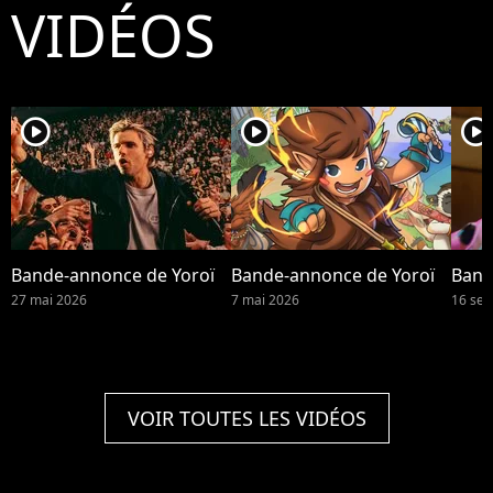
VIDÉOS
player2
player2
player2
Bande-annonce de Yoroï
Bande-annonce de Yoroï
Band
27 mai 2026
7 mai 2026
16 se
VOIR TOUTES LES VIDÉOS