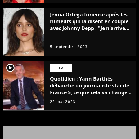
Jenna Ortega furieuse après les
rumeurs qui la disent en couple
avec Johnny Depp : "Je n'arrive
même pas..."
5 septembre 2023
player2
TV
Quotidien : Yann Barthès
débauche un journaliste star de
France 5, ce que cela va changer
à la rentrée
22 mai 2023