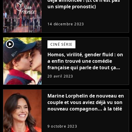
déjà annoncée ! (Et ce n'est pas
un simple pronostic)
14 décembre 2023
player2
CINÉ SÉRIE
Homos, virilité, gender fluid : on
a enfin trouvé une comédie
française qui parle de tout ça
sans être super ringarde
20 avril 2023
Marine Lorphelin de nouveau en
couple et vous aviez déjà vu son
nouveau compagnon... à la télé
9 octobre 2023