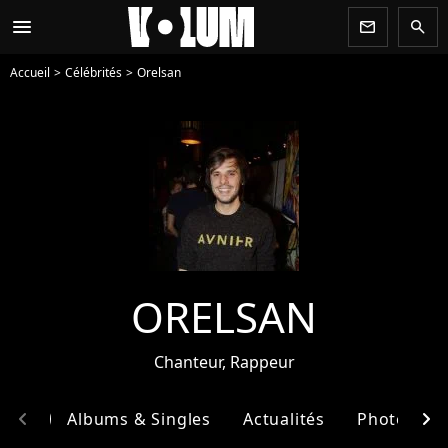
menu
newsletter
search
Accueil
Célébrités
Orelsan
ORELSAN
Chanteur, Rappeur
chevron_left
chevron_right
phie
Albums & Singles
Actualités
Photos