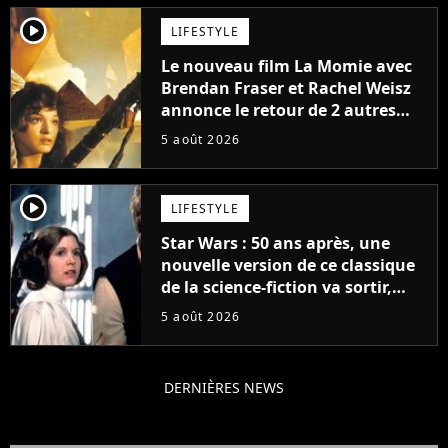
player2
LIFESTYLE
Le nouveau film La Momie avec
Brendan Fraser et Rachel Weisz
annonce le retour de 2 autres
personnages emblématiques de
5 août 2026
la saga
player2
LIFESTYLE
Star Wars : 50 ans après, une
nouvelle version de ce classique
de la science-fiction va sortir,
mais on ne la verra jamais en
5 août 2026
France
DERNIÈRES NEWS