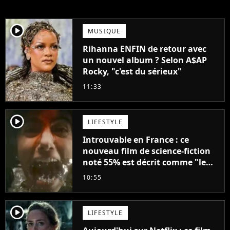
player2
MUSIQUE
Rihanna ENFIN de retour avec
un nouvel album ? Selon A$AP
Rocky, "c'est du sérieux"
11:33
player2
LIFESTYLE
Introuvable en France : ce
nouveau film de science-fiction
noté 55% est décrit comme "le
plus stupide de l'année"
10:55
player2
LIFESTYLE