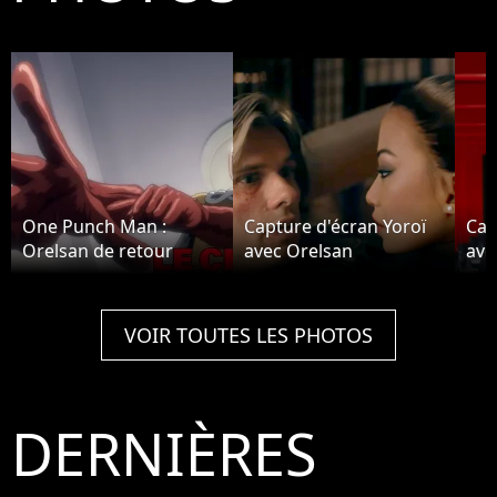
One Punch Man :
Capture d'écran Yoroï
Cap
Orelsan de retour
avec Orelsan
ave
VOIR TOUTES LES PHOTOS
DERNIÈRES