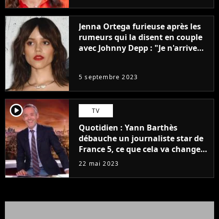
Jenna Ortega furieuse après les
rumeurs qui la disent en couple
avec Johnny Depp : "Je n'arrive
même pas..."
5 septembre 2023
player2
TV
Quotidien : Yann Barthès
débauche un journaliste star de
France 5, ce que cela va changer
à la rentrée
22 mai 2023