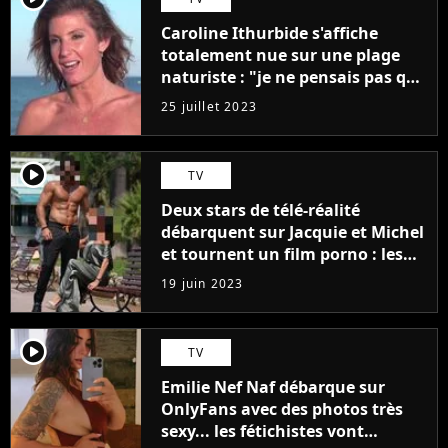
Caroline Ithurbide s'affiche
totalement nue sur une plage
naturiste : "je ne pensais pas que
j'arriverais à le faire..."
25 juillet 2023
player2
TV
Deux stars de télé-réalité
débarquent sur Jacquie et Michel
et tournent un film porno : les
premières images du tournage
19 juin 2023
(exclu)
player2
TV
Emilie Nef Naf débarque sur
OnlyFans avec des photos très
sexy... les fétichistes vont