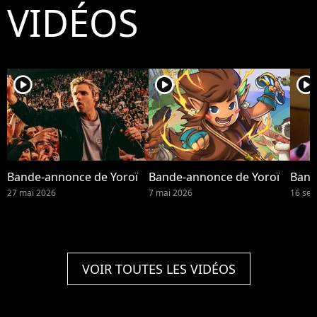
VIDÉOS
player2
player2
player2
Bande-annonce de Yoroï
Bande-annonce de Yoroï
Band
27 mai 2026
7 mai 2026
16 se
VOIR TOUTES LES VIDÉOS