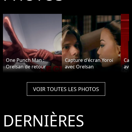
One Punch Man :
Capture d'écran Yoroï
Cap
Orelsan de retour
avec Orelsan
ave
VOIR TOUTES LES PHOTOS
DERNIÈRES