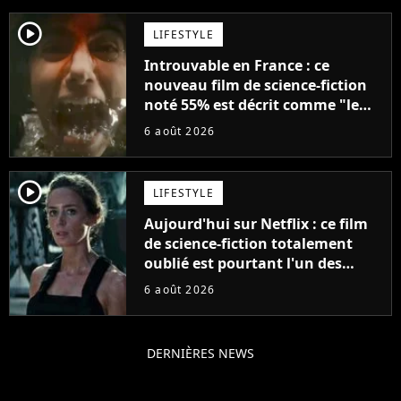
player2
LIFESTYLE
Introuvable en France : ce
nouveau film de science-fiction
noté 55% est décrit comme "le
plus stupide de l'année"
6 août 2026
player2
LIFESTYLE
Aujourd'hui sur Netflix : ce film
de science-fiction totalement
oublié est pourtant l'un des
meilleurs des années 2010
6 août 2026
DERNIÈRES NEWS