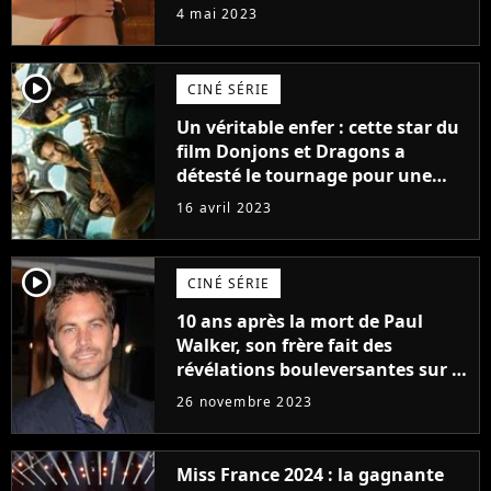
prendre leur pied !
4 mai 2023
player2
CINÉ SÉRIE
Un véritable enfer : cette star du
film Donjons et Dragons a
détesté le tournage pour une
raison très spéciale
16 avril 2023
player2
CINÉ SÉRIE
10 ans après la mort de Paul
Walker, son frère fait des
révélations bouleversantes sur la
réaction des acteurs de Fast and
26 novembre 2023
Furious
Miss France 2024 : la gagnante