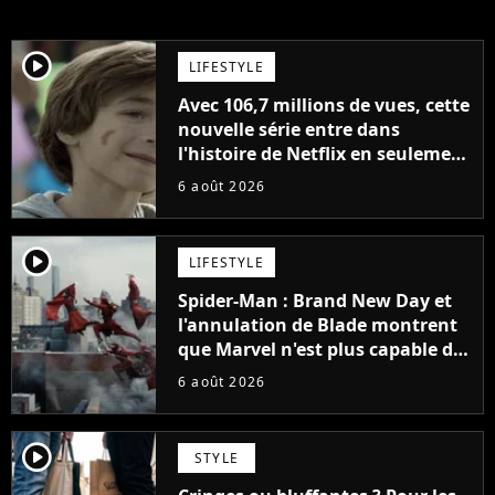
player2
LIFESTYLE
Avec 106,7 millions de vues, cette
nouvelle série entre dans
l'histoire de Netflix en seulement
48 jours
6 août 2026
player2
LIFESTYLE
Spider-Man : Brand New Day et
l'annulation de Blade montrent
que Marvel n'est plus capable de
faire quoi que ce soit de simple
6 août 2026
player2
STYLE