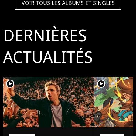
VOIR TOUS LES ALBUMS ET SINGLES
DERNIÈRES
ACTUALITÉS
player2
player2