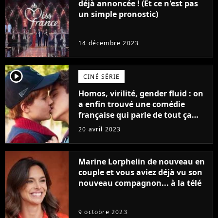
déjà annoncée ! (Et ce n'est pas
un simple pronostic)
14 décembre 2023
player2
CINÉ SÉRIE
Homos, virilité, gender fluid : on
a enfin trouvé une comédie
française qui parle de tout ça
sans être super ringarde
20 avril 2023
Marine Lorphelin de nouveau en
couple et vous aviez déjà vu son
nouveau compagnon... à la télé
9 octobre 2023