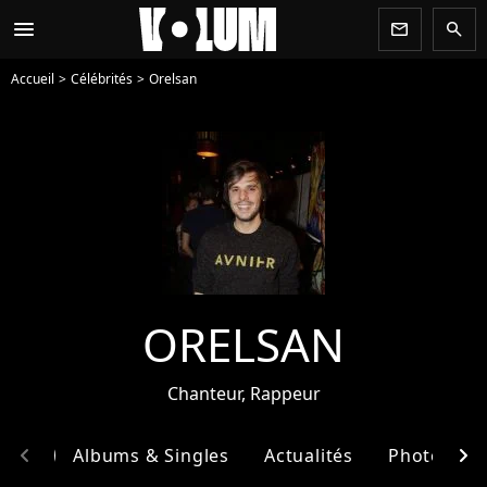
menu
newsletter
search
Accueil
Célébrités
Orelsan
ORELSAN
Chanteur, Rappeur
chevron_left
chevron_right
phie
Albums & Singles
Actualités
Photos