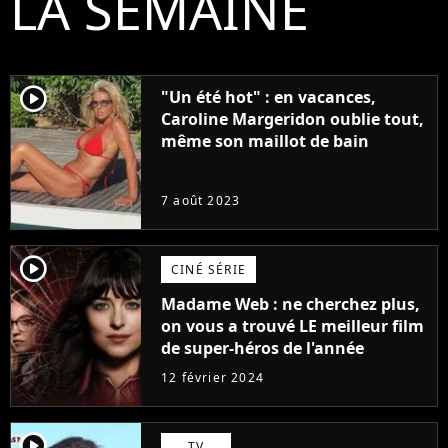
LA SEMAINE
player2
"Un été hot" : en vacances,
Caroline Margeridon oublie tout,
même son maillot de bain
7 août 2023
player2
CINÉ SÉRIE
Madame Web : ne cherchez plus,
on vous a trouvé LE meilleur film
de super-héros de l'année
12 février 2024
player2
TV