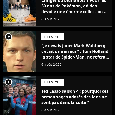
Cringes ou bluffantes ? Pour les
30 ans de Pokémon, adidas
dévoile une énorme collection de
sneakers et je ne sais pas quoi en
6 août 2026
penser
player2
LIFESTYLE
"Je devais jouer Mark Wahlberg,
c'était une erreur" : Tom Holland,
la star de Spider-Man, ne referait
pas ce blockbuster
6 août 2026
player2
LIFESTYLE
Ted Lasso saison 4 : pourquoi ces
personnages adorés des fans ne
sont pas dans la suite ?
6 août 2026