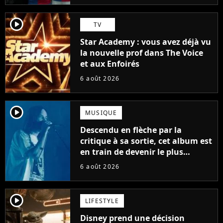
player2
TV
Star Academy : vous avez déjà vu
la nouvelle prof dans The Voice
et aux Enfoirés
6 août 2026
player2
MUSIQUE
Descendu en flèche par la
critique à sa sortie, cet album est
en train de devenir le plus
populaire de son auteur
6 août 2026
player2
LIFESTYLE
Disney prend une décision