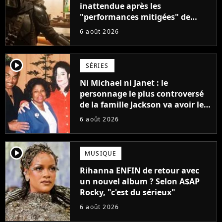
inattendue après les
"performances mitigées" de
Vaiana et The Mandalorian &
6 août 2026
Grogu au box-office
player2
SÉRIES
Ni Michael ni Janet : le
personnage le plus controversé
de la famille Jackson va avoir le
droit à sa propre série
6 août 2026
player2
MUSIQUE
Rihanna ENFIN de retour avec
un nouvel album ? Selon A$AP
Rocky, "c'est du sérieux"
6 août 2026