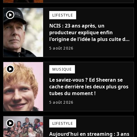
player2
LIFESTYLE
NCIS : 23 ans après, un
producteur explique enfin
l'origine de l'idée la plus culte de
la série (et on ne parle pas du
5 août 2026
bateau)
player2
MUSIQUE
Le saviez-vous ? Ed Sheeran se
cache derrière les deux plus gros
tubes du moment !
5 août 2026
player2
LIFESTYLE
Aujourd'hui en streaming : 3 ans