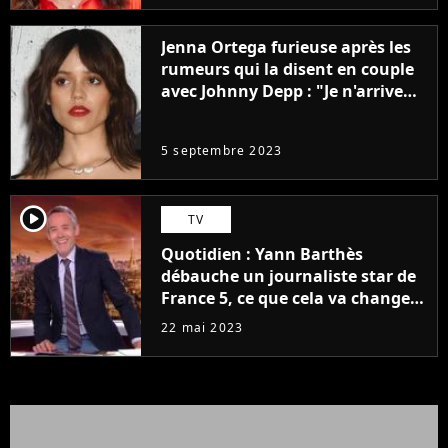
Jenna Ortega furieuse après les
rumeurs qui la disent en couple
avec Johnny Depp : "Je n'arrive
même pas..."
5 septembre 2023
player2
TV
Quotidien : Yann Barthès
débauche un journaliste star de
France 5, ce que cela va changer
à la rentrée
22 mai 2023