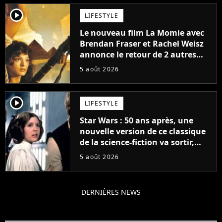
player2
LIFESTYLE
Le nouveau film La Momie avec
Brendan Fraser et Rachel Weisz
annonce le retour de 2 autres
personnages emblématiques de
5 août 2026
la saga
player2
LIFESTYLE
Star Wars : 50 ans après, une
nouvelle version de ce classique
de la science-fiction va sortir,
mais on ne la verra jamais en
5 août 2026
France
DERNIÈRES NEWS