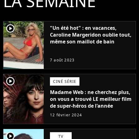
LA SEMAINE
player2
"Un été hot" : en vacances,
Caroline Margeridon oublie tout,
même son maillot de bain
7 août 2023
player2
CINÉ SÉRIE
Madame Web : ne cherchez plus,
on vous a trouvé LE meilleur film
de super-héros de l'année
12 février 2024
player2
TV