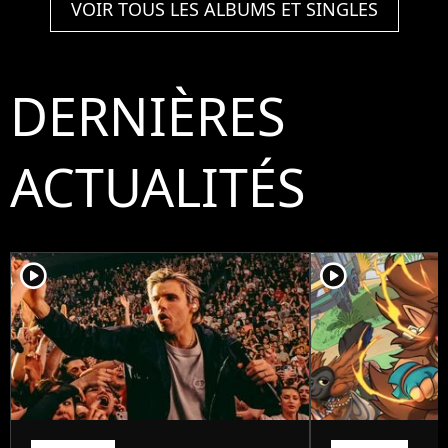
VOIR TOUS LES ALBUMS ET SINGLES
DERNIÈRES
ACTUALITÉS
player2
player2