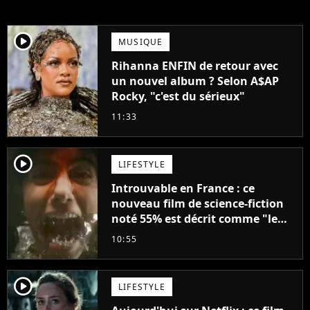
player2
MUSIQUE
Rihanna ENFIN de retour avec
un nouvel album ? Selon A$AP
Rocky, "c'est du sérieux"
11:33
player2
LIFESTYLE
Introuvable en France : ce
nouveau film de science-fiction
noté 55% est décrit comme "le
plus stupide de l'année"
10:55
player2
LIFESTYLE