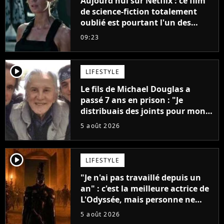
Aujourd'hui sur Netflix : ce film
de science-fiction totalement
oublié est pourtant l'un des
meilleurs des années 2010
09:23
player2
LIFESTYLE
Le fils de Michael Douglas a
passé 7 ans en prison : "Je
distribuais des joints pour mon
père"
5 août 2026
player2
LIFESTYLE
"Je n'ai pas travaillé depuis un
an" : c'est la meilleure actrice de
L'Odyssée, mais personne ne
veut lui donner de rôle au
5 août 2026
cinéma