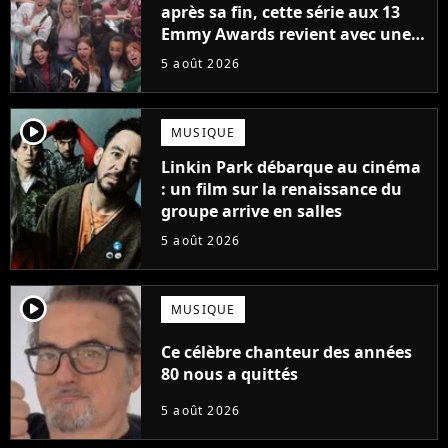
après sa fin, cette série aux 13
Emmy Awards revient avec une
suite... totalement différente
5 août 2026
player2
MUSIQUE
Linkin Park débarque au cinéma
: un film sur la renaissance du
groupe arrive en salles
5 août 2026
player2
MUSIQUE
Ce célèbre chanteur des années
80 nous a quittés
5 août 2026