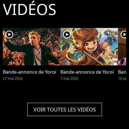
VIDÉOS
player2
player2
player2
Bande-annonce de Yoroï
Bande-annonce de Yoroï
Band
27 mai 2026
7 mai 2026
16 se
VOIR TOUTES LES VIDÉOS