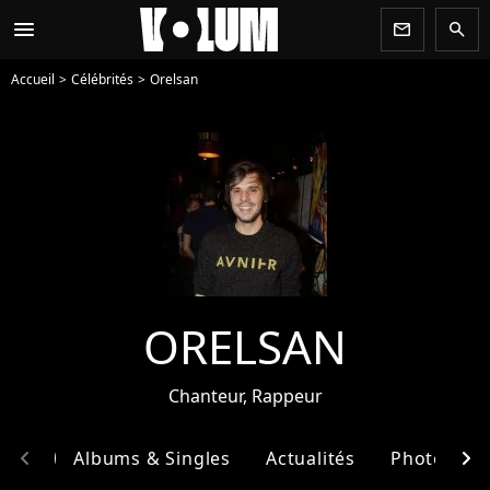
menu
newsletter
search
Accueil
Célébrités
Orelsan
ORELSAN
Chanteur, Rappeur
chevron_left
chevron_right
phie
Albums & Singles
Actualités
Photos