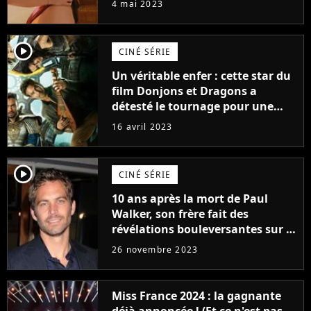
4 mai 2023
player2
CINÉ SÉRIE
Un véritable enfer : cette star du
film Donjons et Dragons a
détesté le tournage pour une
raison très spéciale
16 avril 2023
player2
CINÉ SÉRIE
10 ans après la mort de Paul
Walker, son frère fait des
révélations bouleversantes sur la
réaction des acteurs de Fast and
26 novembre 2023
Furious
Miss France 2024 : la gagnante