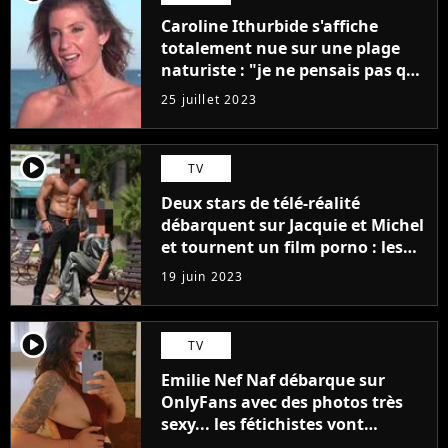
Caroline Ithurbide s'affiche
totalement nue sur une plage
naturiste : "je ne pensais pas que
j'arriverais à le faire..."
25 juillet 2023
player2
TV
Deux stars de télé-réalité
débarquent sur Jacquie et Michel
et tournent un film porno : les
premières images du tournage
19 juin 2023
(exclu)
player2
TV
Emilie Nef Naf débarque sur
OnlyFans avec des photos très
sexy... les fétichistes vont
prendre leur pied !