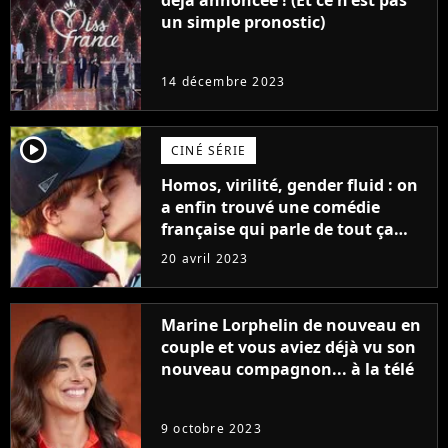
déjà annoncée ! (Et ce n'est pas
un simple pronostic)
14 décembre 2023
player2
CINÉ SÉRIE
Homos, virilité, gender fluid : on
a enfin trouvé une comédie
française qui parle de tout ça
sans être super ringarde
20 avril 2023
Marine Lorphelin de nouveau en
couple et vous aviez déjà vu son
nouveau compagnon... à la télé
9 octobre 2023