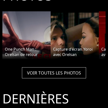
One Punch Man :
Capture d'écran Yoroï
Cap
Orelsan de retour
avec Orelsan
ave
VOIR TOUTES LES PHOTOS
DERNIÈRES