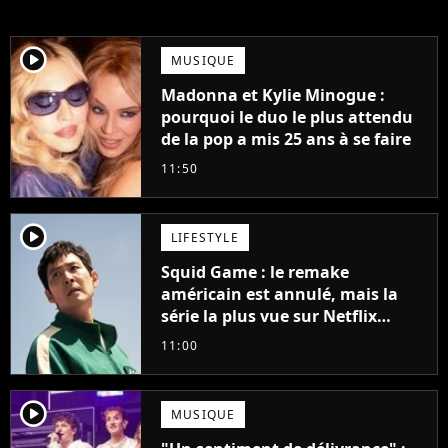
player2
MUSIQUE
Madonna et Kylie Minogue :
pourquoi le duo le plus attendu
de la pop a mis 25 ans à se faire
11:50
player2
LIFESTYLE
Squid Game : le remake
américain est annulé, mais la
série la plus vue sur Netflix
pourrait avoir une version
11:00
française
player2
MUSIQUE