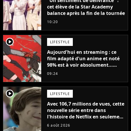
"Un sentiment de délivrance" :
cet élève de la Star Academy
balance après la fin de la tournée
10:20
player2
LIFESTYLE
Aujourd'hui en streaming : ce
film adapté d'un anime et noté
98% est à voir absolument...
sinon vous ne comprendrez plus
09:24
la série
player2
LIFESTYLE
Avec 106,7 millions de vues, cette
nouvelle série entre dans
l'histoire de Netflix en seulement
48 jours
6 août 2026