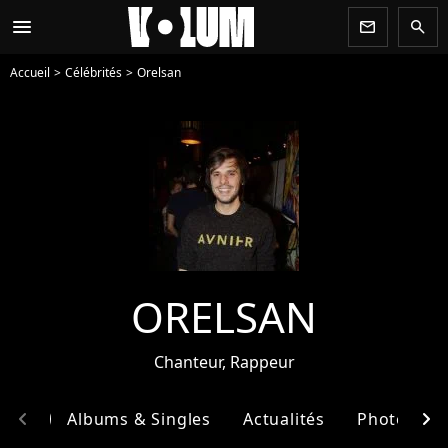
menu
newsletter
search
Accueil
Célébrités
Orelsan
ORELSAN
Chanteur, Rappeur
chevron_left
chevron_right
phie
Albums & Singles
Actualités
Photos