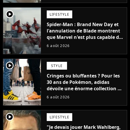
player2
LIFESTYLE
Spider-Man : Brand New Day et
l'annulation de Blade montrent
que Marvel n'est plus capable de
faire quoi que ce soit de simple
6 août 2026
player2
STYLE
Cringes ou bluffantes ? Pour les
30 ans de Pokémon, adidas
dévoile une énorme collection de
sneakers et je ne sais pas quoi en
6 août 2026
penser
player2
LIFESTYLE
"Je devais jouer Mark Wahlberg,