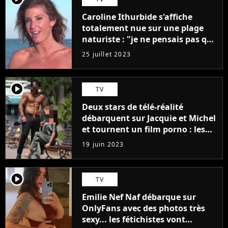
Caroline Ithurbide s'affiche
totalement nue sur une plage
naturiste : "je ne pensais pas que
j'arriverais à le faire..."
25 juillet 2023
player2
TV
Deux stars de télé-réalité
débarquent sur Jacquie et Michel
et tournent un film porno : les
premières images du tournage
19 juin 2023
(exclu)
player2
TV
Emilie Nef Naf débarque sur
OnlyFans avec des photos très
sexy... les fétichistes vont