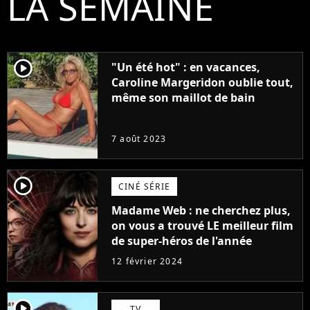
LA SEMAINE
player2
"Un été hot" : en vacances,
Caroline Margeridon oublie tout,
même son maillot de bain
7 août 2023
player2
CINÉ SÉRIE
Madame Web : ne cherchez plus,
on vous a trouvé LE meilleur film
de super-héros de l'année
12 février 2024
player2
TV