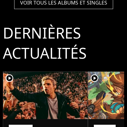
VOIR TOUS LES ALBUMS ET SINGLES
DERNIÈRES
ACTUALITÉS
player2
player2