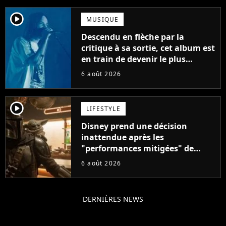
player2
MUSIQUE
Descendu en flèche par la
critique à sa sortie, cet album est
en train de devenir le plus
populaire de son auteur
6 août 2026
player2
LIFESTYLE
Disney prend une décision
inattendue après les
"performances mitigées" de
Vaiana et The Mandalorian &
6 août 2026
Grogu au box-office
DERNIÈRES NEWS