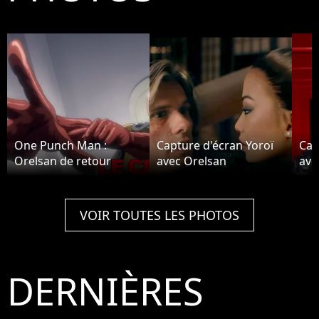
One Punch Man :
Capture d'écran Yoroï
Cap
Orelsan de retour
avec Orelsan
ave
VOIR TOUTES LES PHOTOS
DERNIÈRES