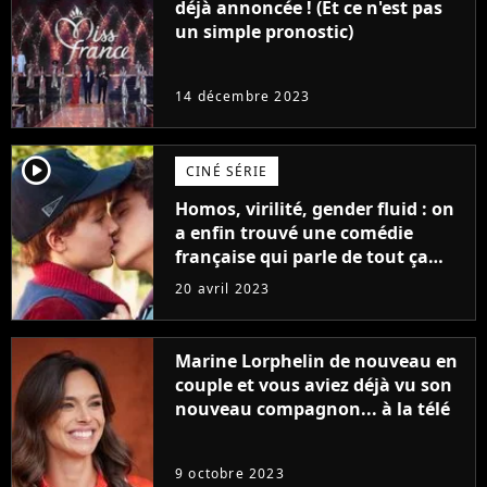
déjà annoncée ! (Et ce n'est pas
un simple pronostic)
14 décembre 2023
player2
CINÉ SÉRIE
Homos, virilité, gender fluid : on
a enfin trouvé une comédie
française qui parle de tout ça
sans être super ringarde
20 avril 2023
Marine Lorphelin de nouveau en
couple et vous aviez déjà vu son
nouveau compagnon... à la télé
9 octobre 2023