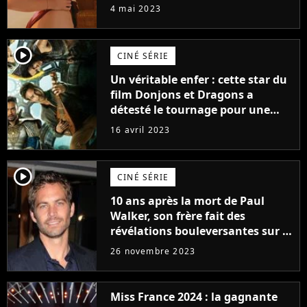
prendre leur pied !
4 mai 2023
player2
CINÉ SÉRIE
Un véritable enfer : cette star du
film Donjons et Dragons a
détesté le tournage pour une
raison très spéciale
16 avril 2023
player2
CINÉ SÉRIE
10 ans après la mort de Paul
Walker, son frère fait des
révélations bouleversantes sur la
réaction des acteurs de Fast and
26 novembre 2023
Furious
Miss France 2024 : la gagnante