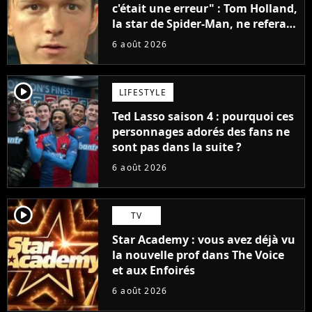
c'était une erreur" : Tom Holland,
la star de Spider-Man, ne referait
pas ce blockbuster
6 août 2026
player2
LIFESTYLE
Ted Lasso saison 4 : pourquoi ces
personnages adorés des fans ne
sont pas dans la suite ?
6 août 2026
player2
TV
Star Academy : vous avez déjà vu
la nouvelle prof dans The Voice
et aux Enfoirés
6 août 2026