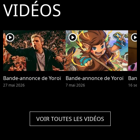
VIDÉOS
player2
player2
player2
Bande-annonce de Yoroï
Bande-annonce de Yoroï
Band
27 mai 2026
7 mai 2026
16 se
VOIR TOUTES LES VIDÉOS