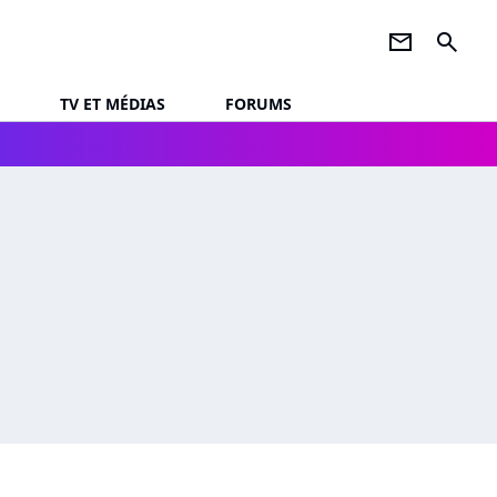
newsletter
search
TV ET MÉDIAS
FORUMS