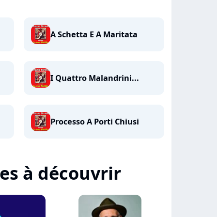
A Schetta E A Maritata
I Quattro Malandrini...
Processo A Porti Chiusi
tes à découvrir