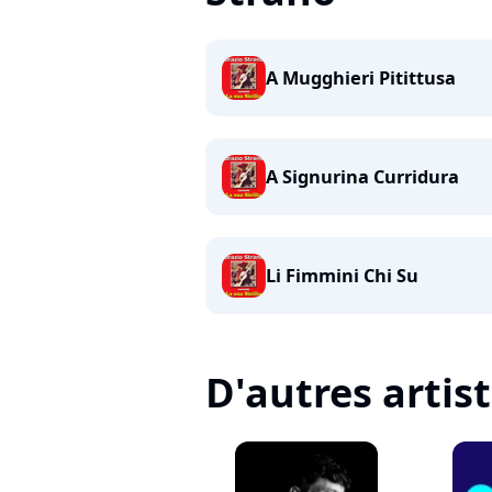
A Mugghieri Pitittusa
A Signurina Curridura
Li Fimmini Chi Su
D'autres artis