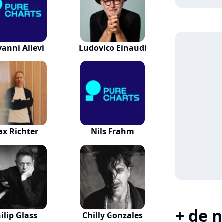
vanni Allevi
Ludovico Einaudi
x Richter
Nils Frahm
+ de n
ilip Glass
Chilly Gonzales