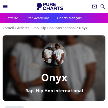
menu
newsletter
search
Billetterie
Star Academy
Charts français
Accueil
/
Artistes
/
Rap, Hip Hop international
/
Onyx
Onyx
Rap, Hip Hop international