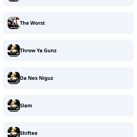
The Worst
Throw Ya Gunz
Da Nex Niguz
Slam
Shiftee