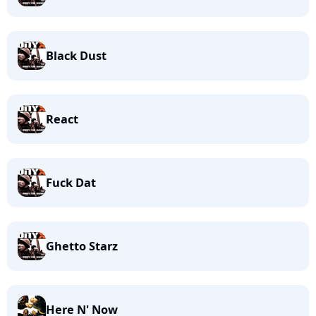
Black Dust
React
Fuck Dat
Ghetto Starz
Here N' Now