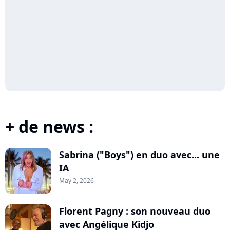
+ de news :
Sabrina ("Boys") en duo avec... une
IA
May 2, 2026
Florent Pagny : son nouveau duo
avec Angélique Kidjo