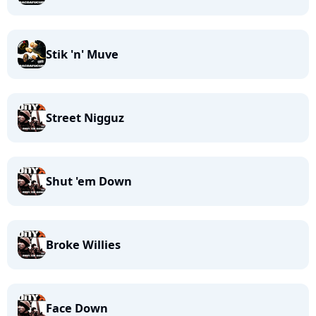
Stik 'n' Muve
Street Nigguz
Shut 'em Down
Broke Willies
Face Down