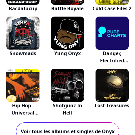
Bacdafucup
Battle Royale
Cold Case Files 2
Snowmads
Yung Onyx
Danger,
Electrified
Tracks
Hip Hop -
Shotgunz In
Lost Treasures
Universal
Hell
Masters
Voir tous les albums et singles de Onyx