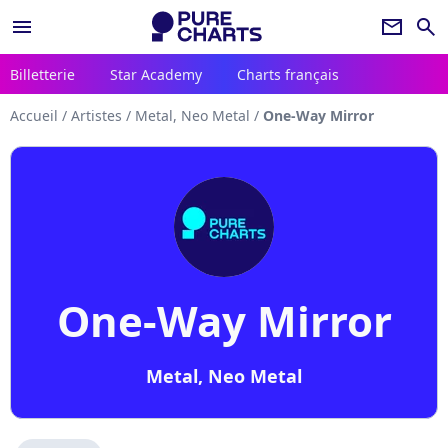
menu
newsletter
search
Billetterie
Star Academy
Charts français
Accueil
/
Artistes
/
Metal, Neo Metal
/
One-Way Mirror
One-Way Mirror
Metal, Neo Metal