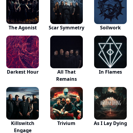
The Agonist
Scar Symmetry
Soilwork
Darkest Hour
All That
In Flames
Remains
Killswitch
Trivium
As I Lay Dying
Engage