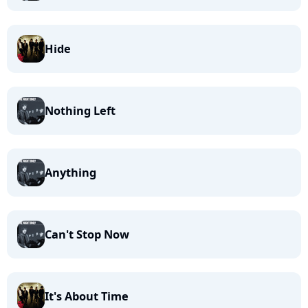
Hide
Nothing Left
Anything
Can't Stop Now
It's About Time