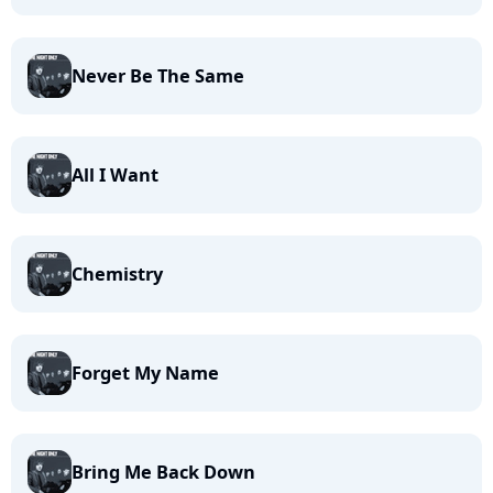
Never Be The Same
All I Want
Chemistry
Forget My Name
Bring Me Back Down