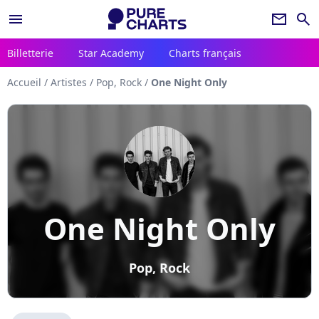
menu
newsletter
search
Billetterie
Star Academy
Charts français
Accueil
/
Artistes
/
Pop, Rock
/
One Night Only
One Night Only
Pop, Rock