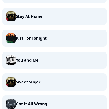
Stay At Home
Just For Tonight
You and Me
Sweet Sugar
Got It All Wrong