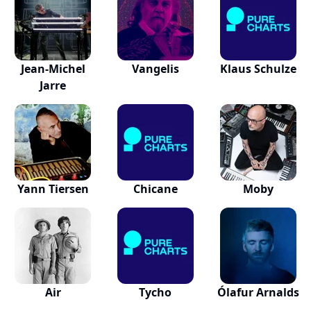
Jean-Michel
Vangelis
Klaus Schulze
Jarre
Yann Tiersen
Chicane
Moby
Air
Tycho
Ólafur Arnalds