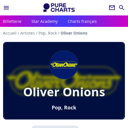
menu
newsletter
search
Billetterie
Star Academy
Charts français
Accueil
/
Artistes
/
Pop, Rock
/
Oliver Onions
Oliver Onions
Pop, Rock