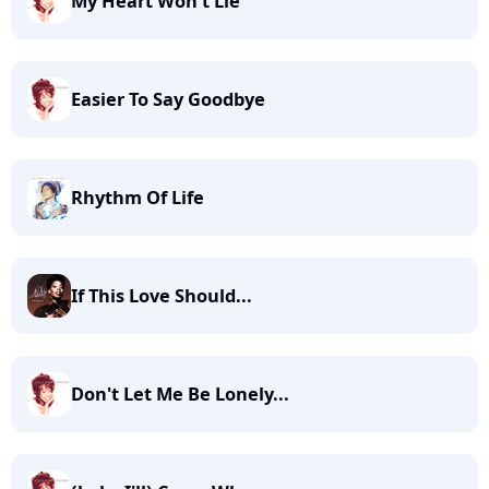
My Heart Won't Lie
Easier To Say Goodbye
Rhythm Of Life
If This Love Should...
Don't Let Me Be Lonely...