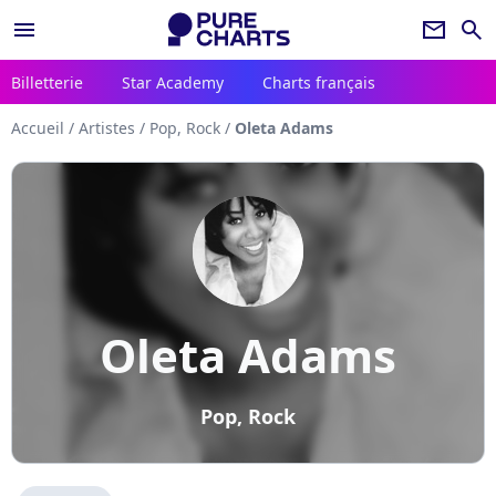
menu
newsletter
search
Billetterie
Star Academy
Charts français
Accueil
/
Artistes
/
Pop, Rock
/
Oleta Adams
Oleta Adams
Pop, Rock