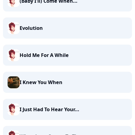
(baby I'll) Come When...
Evolution
Hold Me For A While
I Knew You When
I Just Had To Hear Your...