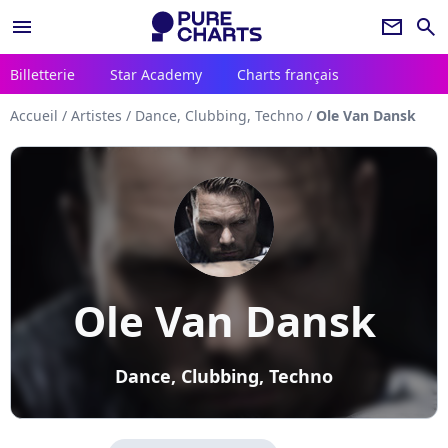
menu
newsletter
search
Billetterie
Star Academy
Charts français
Accueil
/
Artistes
/
Dance, Clubbing, Techno
/
Ole Van Dansk
Ole Van Dansk
Dance, Clubbing, Techno