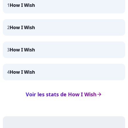
1
How I Wish
2
How I Wish
3
How I Wish
4
How I Wish
Voir les stats de How I Wish
arrow_right