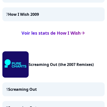
7
How I Wish 2009
Voir les stats de How I Wish
arrow_right
Screaming Out (the 2007 Remixes)
1
Screaming Out