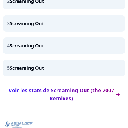
2
Screaming Out
3
Screaming Out
4
Screaming Out
5
Screaming Out
Voir les stats de Screaming Out (the 2007
arrow_right
Remixes)