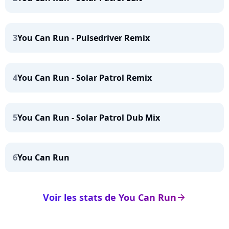
3
You Can Run - Pulsedriver Remix
4
You Can Run - Solar Patrol Remix
5
You Can Run - Solar Patrol Dub Mix
6
You Can Run
Voir les stats de You Can Run
arrow_right