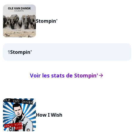
Stompin'
1
Stompin'
Voir les stats de Stompin'
arrow_right
How I Wish