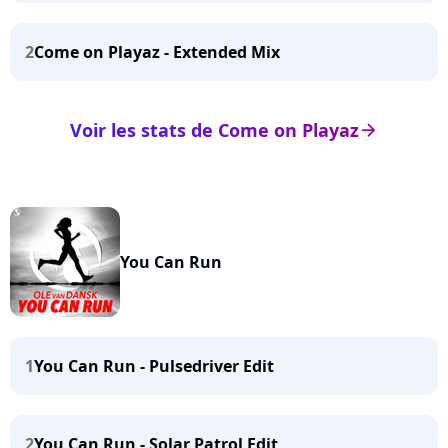
2
Come on Playaz - Extended Mix
Voir les stats de Come on Playaz
arrow_right
You Can Run
1
You Can Run - Pulsedriver Edit
2
You Can Run - Solar Patrol Edit