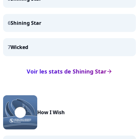
6
Shining Star
7
Wicked
Voir les stats de Shining Star
arrow_right
How I Wish