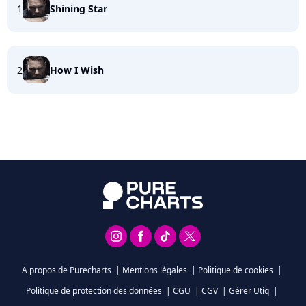
1
Shining Star
2
How I Wish
A propos de Purecharts
|
Mentions légales
|
Politique de cookies
|
Politique de protection des données
|
CGU
|
CGV
|
Gérer Utiq
|