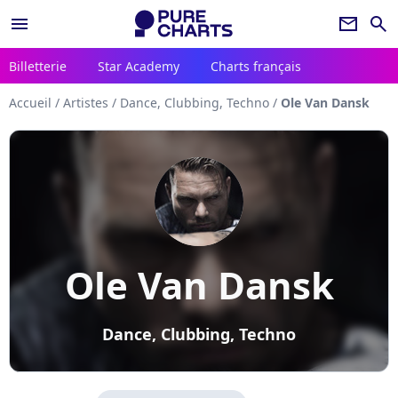
menu
newsletter
search
Billetterie
Star Academy
Charts français
Accueil
/
Artistes
/
Dance, Clubbing, Techno
/
Ole Van Dansk
Ole Van Dansk
Dance, Clubbing, Techno