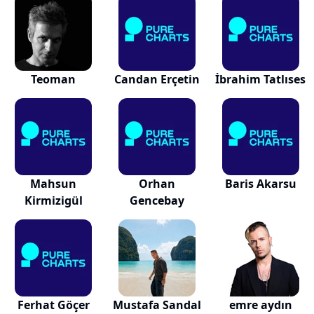
Teoman
Candan Erçetin
İbrahim Tatlıses
Mahsun
Orhan
Baris Akarsu
Kirmizigül
Gencebay
Ferhat Göçer
Mustafa Sandal
emre aydın