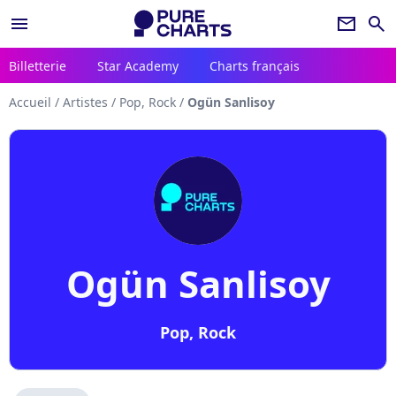
menu
newsletter
search
Billetterie
Star Academy
Charts français
Accueil
/
Artistes
/
Pop, Rock
/
Ogün Sanlisoy
Ogün Sanlisoy
Pop, Rock