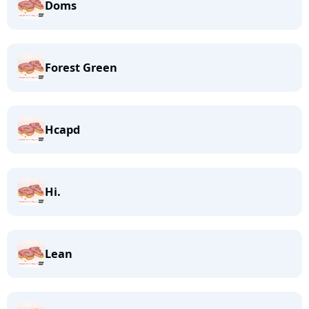
Doms
Forest Green
Hcapd
Hi.
Lean