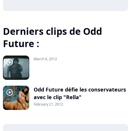
Derniers clips de Odd
Future :
March 6, 2012
player2
Odd Future défie les conservateurs
player2
avec le clip "Rella"
February 21, 2012