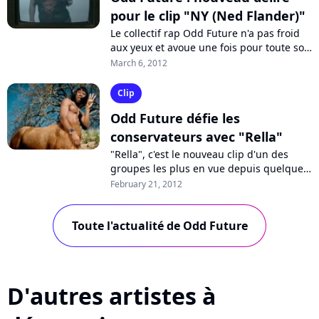
pour le clip "NY (Ned Flander)"
Le collectif rap Odd Future n'a pas froid
aux yeux et avoue une fois pour toute son
goût prononcé pour les femmes bien en
March 6, 2012
chair dans son nouveau clip...
Clip
Odd Future défie les
conservateurs avec "Rella"
"Rella", c'est le nouveau clip d'un des
groupes les plus en vue depuis quelques
mois aux Etats-Unis. Cette vidéo servant à
February 21, 2012
promouvoir le prochain album...
Toute l'actualité de Odd Future
D'autres artistes à