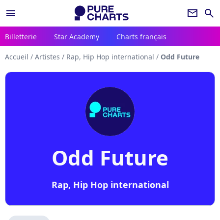
menu
newsletter
search
Billetterie
Star Academy
Charts français
Accueil
/
Artistes
/
Rap, Hip Hop international
/
Odd Future
Odd Future
Rap, Hip Hop international