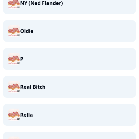
NY (Ned Flander)
Oldie
P
Real Bitch
Rella