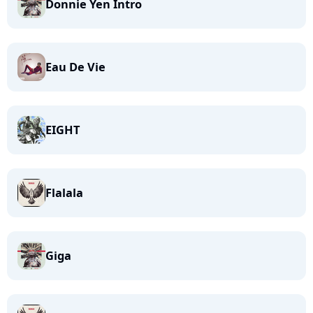
Donnie Yen Intro
Eau De Vie
EIGHT
Flalala
Giga