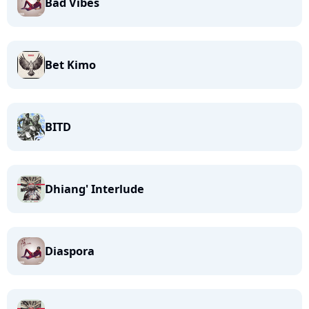
Bad Vibes
Bet Kimo
BITD
Dhiang' Interlude
Diaspora