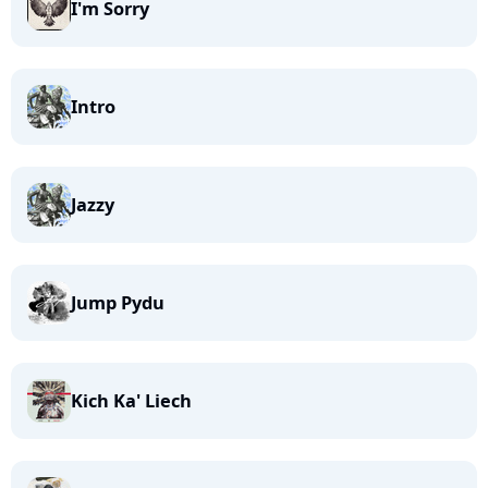
I'm Sorry
Intro
Jazzy
Jump Pydu
Kich Ka' Liech