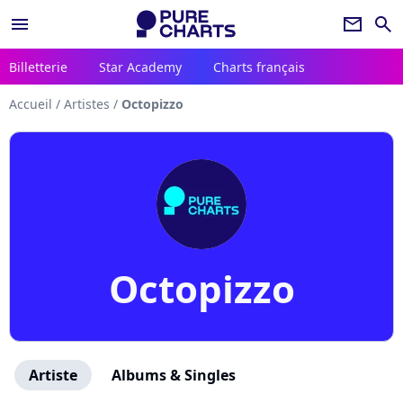
menu
newsletter
search
Billetterie
Star Academy
Charts français
Accueil
/
Artistes
/
Octopizzo
Octopizzo
Artiste
Albums & Singles