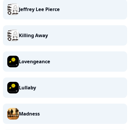
Jeffrey Lee Pierce
Killing Away
Lovengeance
Lullaby
Madness