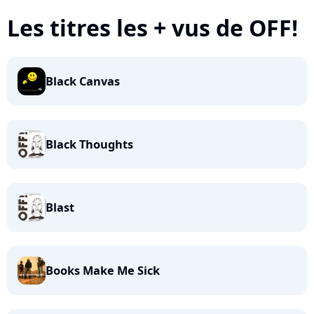
Les titres les + vus de OFF!
Black Canvas
Black Thoughts
Blast
Books Make Me Sick