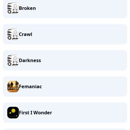
Broken
Crawl
Darkness
Femaniac
First I Wonder