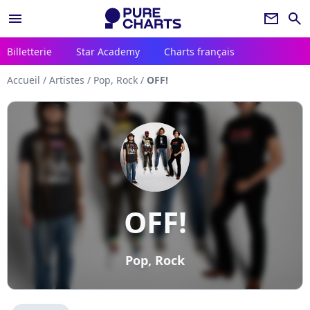
menu
newsletter
search
Billetterie
Star Academy
Charts français
Accueil
/
Artistes
/
Pop, Rock
/
OFF!
OFF!
Pop, Rock