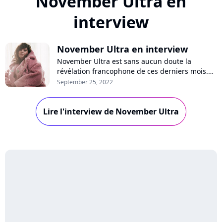
November Ultra en
interview
November Ultra en interview
November Ultra est sans aucun doute la
révélation francophone de ces derniers mois.
Dans les coulisses de Rock en Seine, Purecharts
September 25, 2022
a rencontré l'artiste folk qui nous a parlé de son
premier album "Bedroom Walls", qui vient de
Lire l'interview de November Ultra
remporter le premier Prix Joséphine, et son
rapport à la notoriété. Interview !