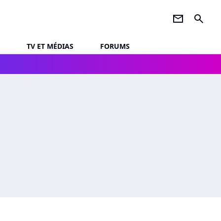
newsletter
search
TV ET MÉDIAS
FORUMS