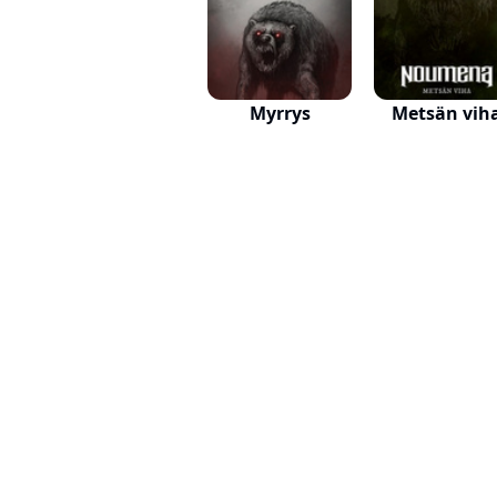
Myrrys
Metsän vih