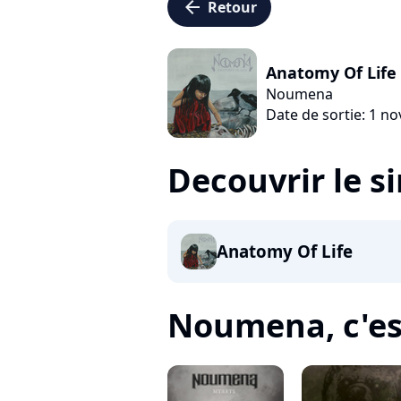
arrow_left
Retour
Anatomy Of Life
Noumena
Date de sortie: 1 n
Decouvrir le s
Anatomy Of Life
Noumena, c'est