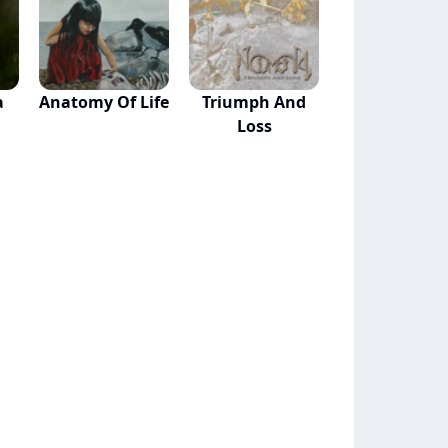
a
Anatomy Of Life
Triumph And
Loss