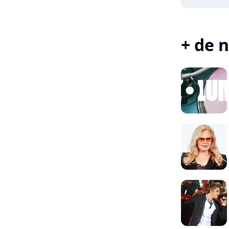
+ de n