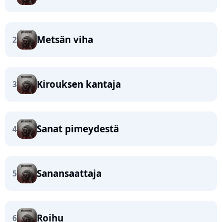
Metsän viha
2
Kirouksen kantaja
3
Sanat pimeydestä
4
Sanansaattaja
5
Roihu
6