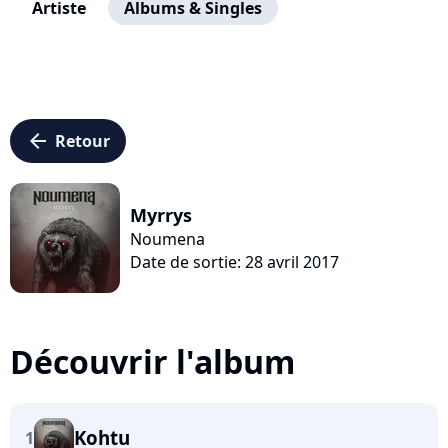
Artiste
Albums & Singles
arrow_left
Retour
Myrrys
Noumena
Date de sortie: 28 avril 2017
Découvrir l'album
Kohtu
1