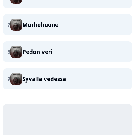
Murhehuone
7
Pedon veri
8
Syvällä vedessä
9