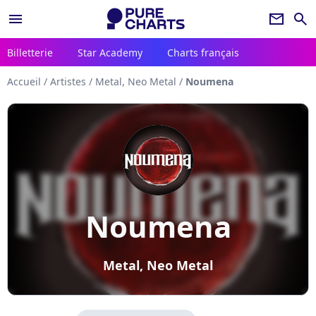
menu
newsletter
search
Billetterie
Star Academy
Charts français
Accueil
/
Artistes
/
Metal, Neo Metal
/
Noumena
Noumena
Metal, Neo Metal