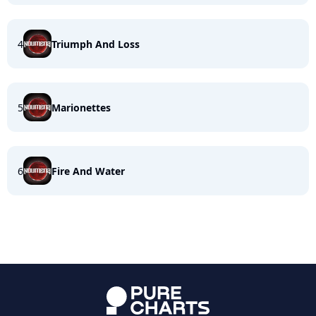
4
Triumph And Loss
5
Marionettes
6
Fire And Water