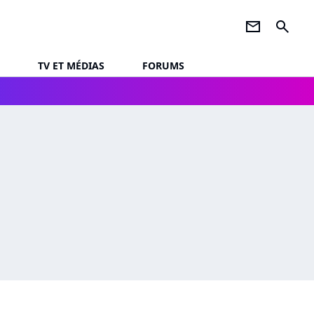
newsletter
search
TV ET MÉDIAS
FORUMS