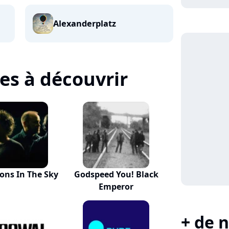
Alexanderplatz
tes à découvrir
ions In The Sky
Godspeed You! Black
Emperor
+ de n