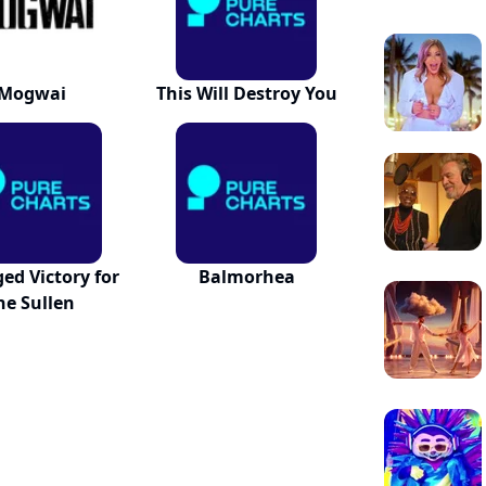
Mogwai
This Will Destroy You
ed Victory for
Balmorhea
he Sullen