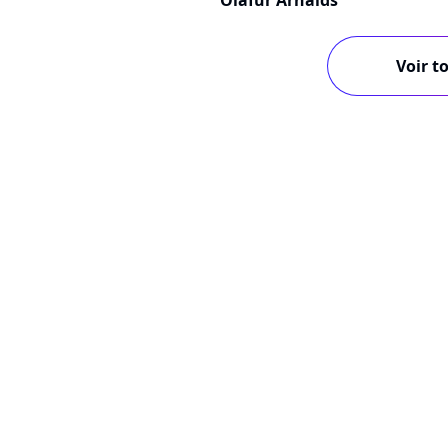
Ólafur Arnalds
Voir to