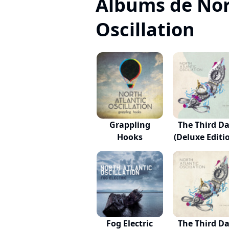
Albums de Nor
Oscillation
Grappling
The Third D
Hooks
(Deluxe Editi
Fog Electric
The Third D