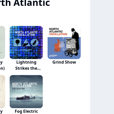
th Atlantic
ay
Lightning
Grind Show
on)
Strikes the
Library
ay
Fog Electric