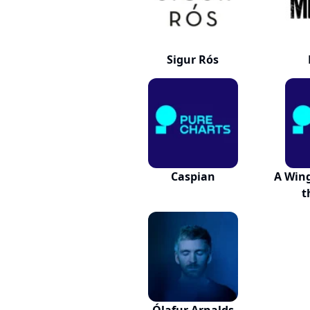
Sigur Rós
Caspian
A Wing
t