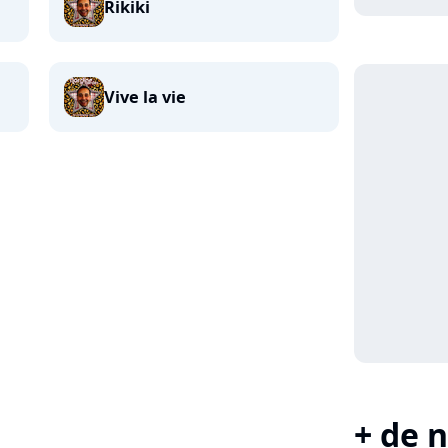
Rikiki
Vive la vie
+ de n