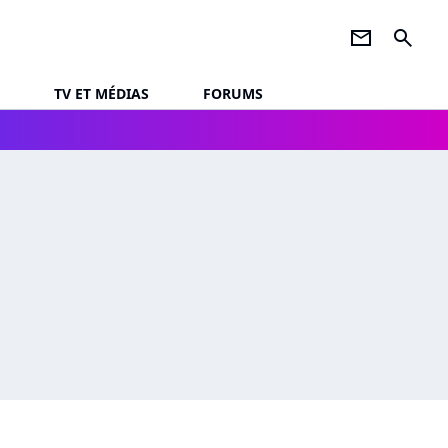
newsletter
search
TV ET MÉDIAS
FORUMS