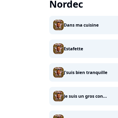
Nordec
Dans ma cuisine
Estafette
J'suis bien tranquille
Je suis un gros con...