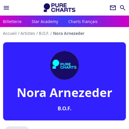
menu
newsletter
search
Billetterie
Star Academy
Charts français
Accueil
/
Artistes
/
B.O.F.
/
Nora Arnezeder
Nora Arnezeder
B.O.F.