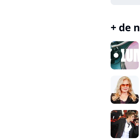
+ de n