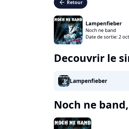
arrow_left
Retour
Lampenfieber
Noch ne band
Date de sortie: 2 o
Decouvrir le s
Lampenfieber
Noch ne band, c