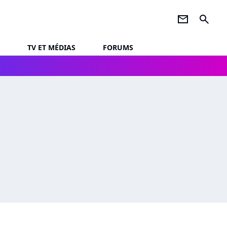
newsletter
search
TV ET MÉDIAS
FORUMS