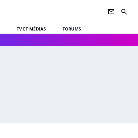
newsletter
search
TV ET MÉDIAS
FORUMS