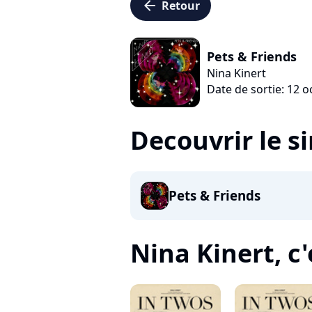
arrow_left
Retour
Pets & Friends
Nina Kinert
Date de sortie: 12 
Decouvrir le s
Pets & Friends
Nina Kinert, c'