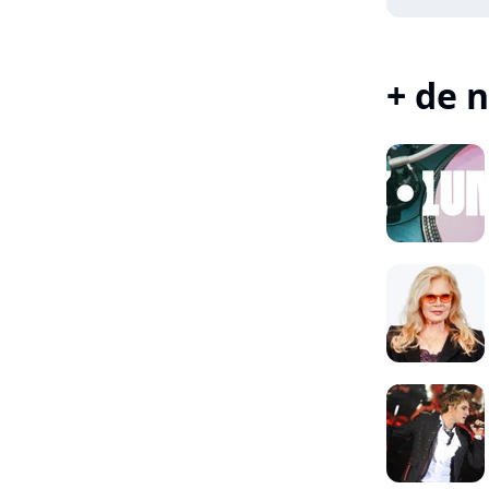
+ de n