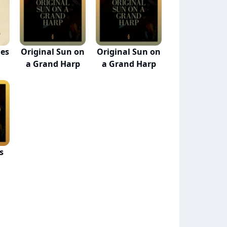
es
Original Sun on
Original Sun on
a Grand Harp
a Grand Harp
s