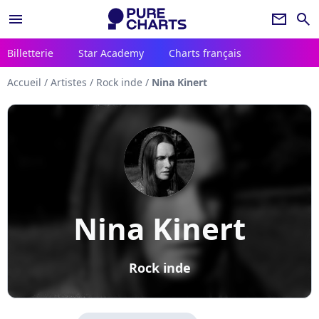
menu
newsletter
search
Billetterie
Star Academy
Charts français
Accueil
/
Artistes
/
Rock inde
/
Nina Kinert
Nina Kinert
Rock inde