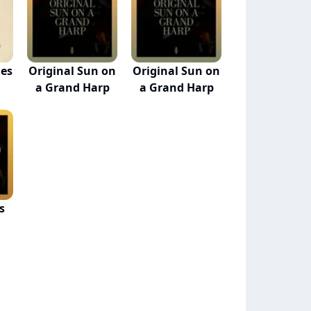
es
Original Sun on
Original Sun on
a Grand Harp
a Grand Harp
s