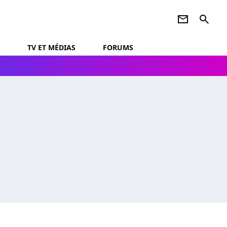
newsletter
search
TV ET MÉDIAS
FORUMS