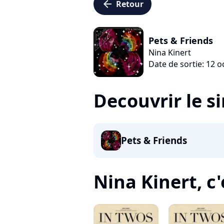
arrow_left
Retour
Pets & Friends
Nina Kinert
Date de sortie: 12 
Decouvrir le s
Pets & Friends
Nina Kinert, c'