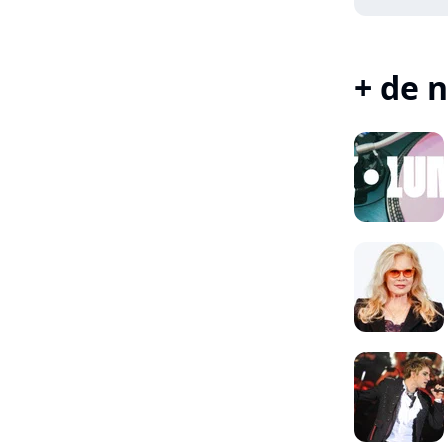
+ de n