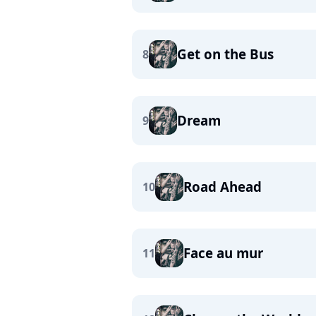
Get on the Bus
8
Dream
9
Road Ahead
10
Face au mur
11