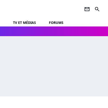
newsletter
search
TV ET MÉDIAS
FORUMS