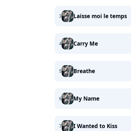
Laisse moi le temps
3
Carry Me
4
Breathe
5
My Name
6
I Wanted to Kiss
7