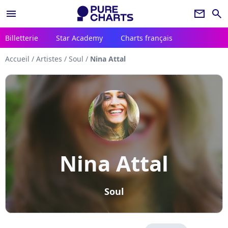
menu
newsletter
search
Billetterie
Star Academy
Charts français
Accueil
/
Artistes
/
Soul
/
Nina Attal
Nina Attal
Soul