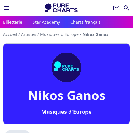
menu
newsletter
search
Billetterie
Star Academy
Charts français
Accueil
/
Artistes
/
Musiques d'Europe
/
Nikos Ganos
Nikos Ganos
Musiques d'Europe