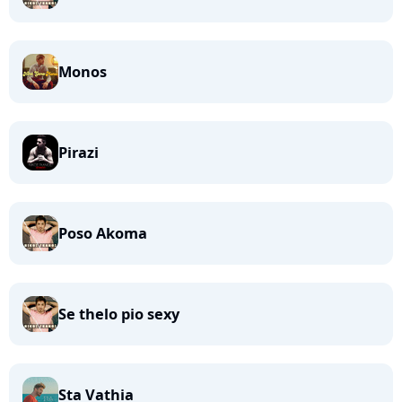
Monos
Pirazi
Poso Akoma
Se thelo pio sexy
Sta Vathia