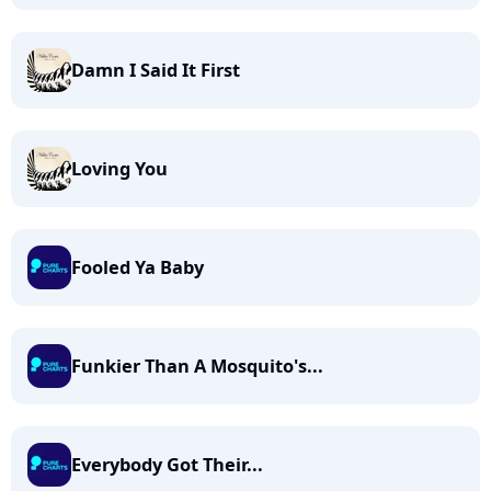
Damn I Said It First
Loving You
Fooled Ya Baby
Funkier Than A Mosquito's...
Everybody Got Their...