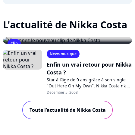
L'actualité de Nikka Costa
Clip
Visionnez le nouveau clip de Nikka Costa
News musique
July 29, 2010
Enfin un vrai retour pour Nikka
Costa ?
Star à l'âge de 9 ans grâce à son single
"Out Here On My Own", Nikka Costa n'a
jamais cessé d'enregistrer et de publier
December 5, 2008
de nombreux albums, sans pour...
Toute l'actualité de Nikka Costa