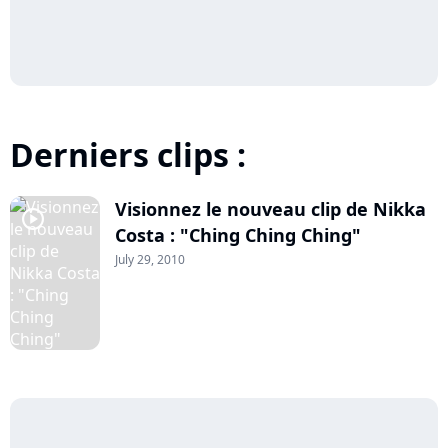
Derniers clips :
Visionnez le nouveau clip de Nikka
player2
Costa : "Ching Ching Ching"
July 29, 2010