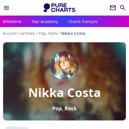
menu
newsletter
search
Billetterie
Star Academy
Charts français
Accueil
/
Artistes
/
Pop, Rock
/
Nikka Costa
Nikka Costa
Pop, Rock