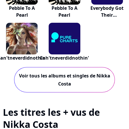
Pebble To A
Pebble To A
Everybody Got
Pearl
Pearl
Their
Something
an'tneverdidnothin'
Can'tneverdidnothin'
Voir tous les albums et singles de Nikka
Costa
Les titres les + vus de
Nikka Costa