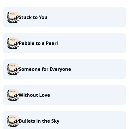
Stuck to You
Pebble to a Pearl
Someone for Everyone
Without Love
Bullets in the Sky