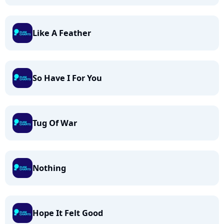
Like A Feather
So Have I For You
Tug Of War
Nothing
Hope It Felt Good