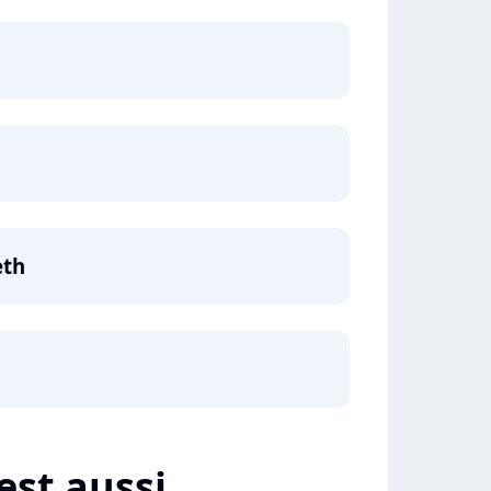
eth
est aussi...