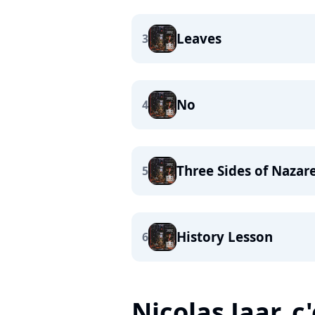
Leaves
3
No
4
Three Sides of Nazar
5
History Lesson
6
Nicolas Jaar, c'