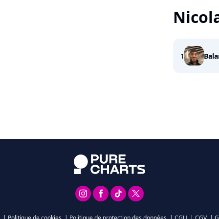
Nicol
1
Bala
|
Politique de cookies
|
Politique de protection des données
|
CGU
|
CGV
|
G