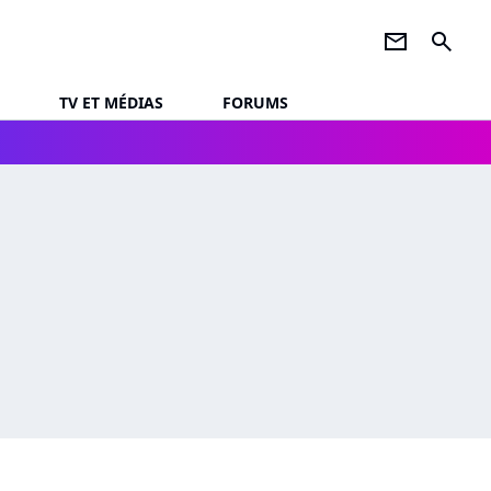
newsletter
search
TV ET MÉDIAS
FORUMS