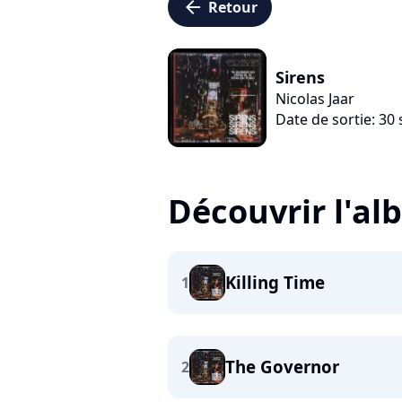
arrow_left
Retour
Sirens
Nicolas Jaar
Date de sortie: 3
Découvrir l'a
Killing Time
1
The Governor
2