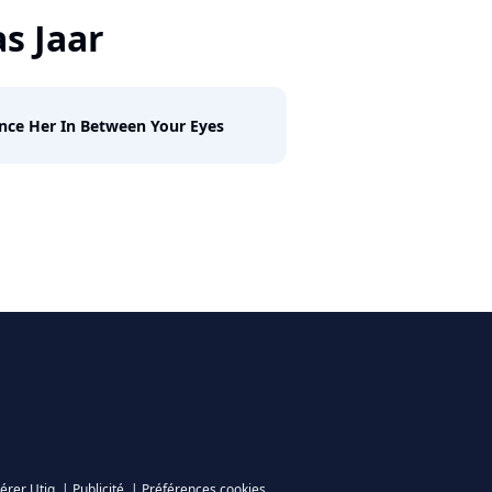
as Jaar
nce Her In Between Your Eyes
érer Utiq
|
Publicité
|
Préférences cookies