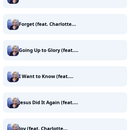
Forget (feat. Charlotte...
Going Up to Glory (feat....
I Want to Know (feat....
Jesus Did It Again (feat....
Joy (feat. Charlotte...