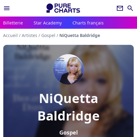
menu
newsletter
search
Billetterie
Star Academy
Charts français
Accueil
/
Artistes
/
Gospel
/
NiQuetta Baldridge
NiQuetta
Baldridge
Gospel