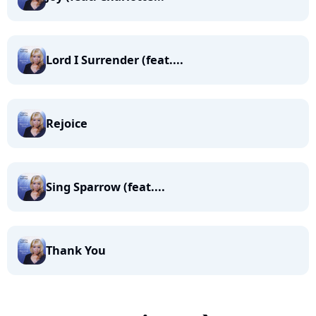
Lord I Surrender (feat....
Rejoice
Sing Sparrow (feat....
Thank You