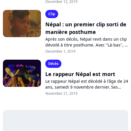
rappeur disparu vient d'être dévoilé, un
December 12, 2019
mois avant la sortie de l'album "Adios...
Clip
Népal : un premier clip sorti de
manière posthume
Après son décès, Népal revit dans un clip
dévoilé à titre posthume. Avec "Là-bas", le
regretté rappeur nous conte des tranches
December 1, 2019
de vie au Liban. Regardez...
Décès
Le rappeur Népal est mort
Le rappeur Népal est décédé à l'âge de 24
ans, samedi 9 novembre dernier. Ses
proches ont fait l'annonce sur son compte
November 21, 2019
Instagram, mercredi soir. Figure...