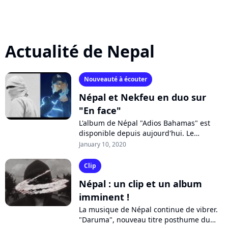
Actualité de Nepal
Nouveauté à écouter
Népal et Nekfeu en duo sur
"En face"
L'album de Népal "Adios Bahamas" est
disponible depuis aujourd'hui. Le
rappeur, décédé en novembre dernier, y
January 10, 2020
propose 12 titres dont "En face", un duo...
Clip
Népal : un clip et un album
imminent !
La musique de Népal continue de vibrer.
"Daruma", nouveau titre posthume du