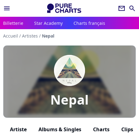
menu
newsletter
search
Billetterie
Star Academy
Charts français
Accueil
/
Artistes
/
Nepal
Nepal
Artiste
Albums & Singles
Charts
Clips