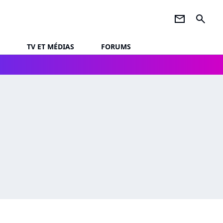
newsletter
search
TV ET MÉDIAS
FORUMS