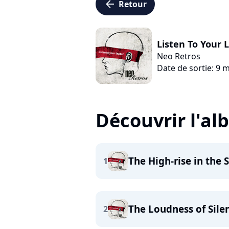
arrow_left
Retour
Listen To Your 
Neo Retros
Date de sortie: 9 
Découvrir l'a
The High-rise in the 
1
The Loudness of Sile
2