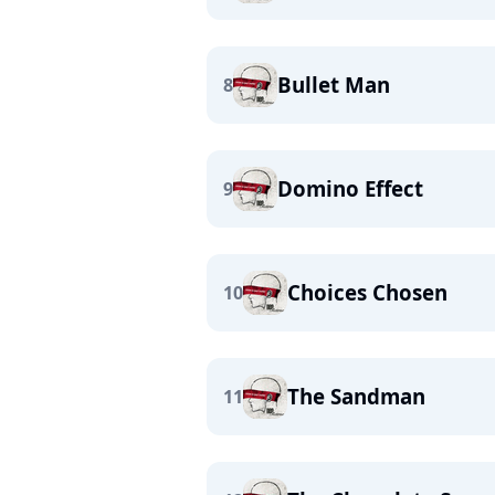
Bullet Man
8
Domino Effect
9
Choices Chosen
10
The Sandman
11