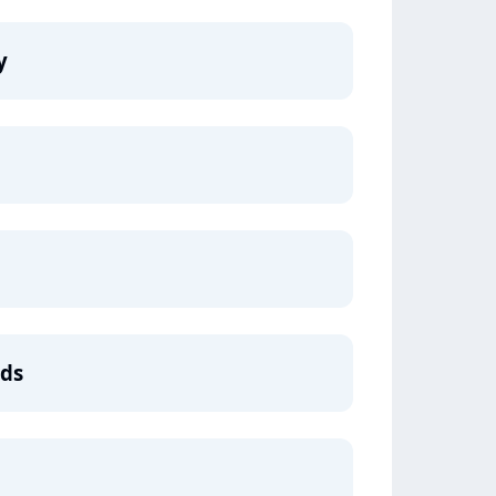
y
nds