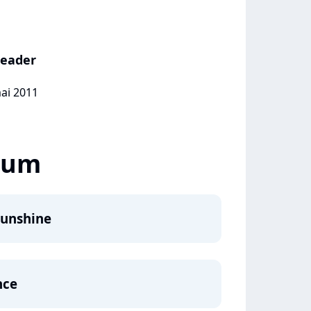
Leader
mai 2011
lbum
Sunshine
nce