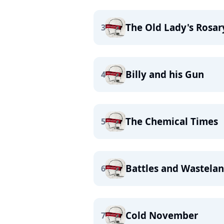
The Old Lady's Rosar
3
Billy and his Gun
4
The Chemical Times
5
Battles and Wastela
6
Cold November
7