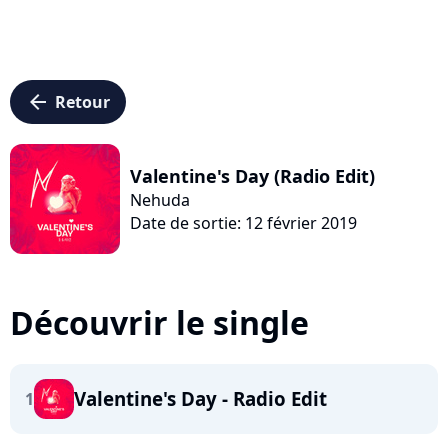
arrow_left
Retour
Valentine's Day (Radio Edit)
Nehuda
Date de sortie: 12 février 2019
Découvrir le single
Valentine's Day - Radio Edit
1