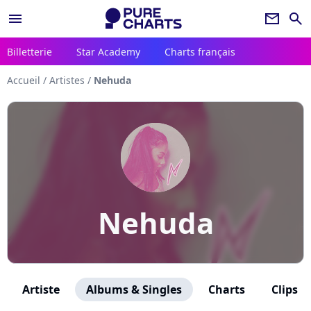
menu
newsletter
search
Billetterie
Star Academy
Charts français
Accueil
/
Artistes
/
Nehuda
Nehuda
Artiste
Albums & Singles
Charts
Clips